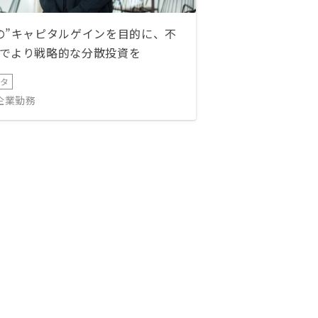
の”キャピタルゲインを目的に、不
でより戦略的な分散投資を
ータ
IT企業勤務