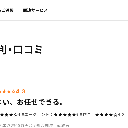
るご質問
関連サービス
判・口コミ
4.3
よい、お任せできる。
エージェント：
物件：
4.0
5.0
4.0
/
年収2300万円台
/
総合病院 勤務医