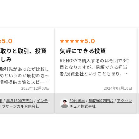
5.0
5.0
段取りと取引、投資
気軽にできる投資
楽しみ
RENOSYで購入するのは今回で3件
目となりますが、信頼できる担当
取引先があったが比較し
者/投資会社ということもあり、余
めというのが最初のきっ
計な時間をかけずに購入することが
情報提供の質とスピード
できました。 また、契約処理につ
タイミングも外さなかっ
2023年12月03日
2024年07月10日
いても1件目購入時よりも簡素化さ
に見たときに自分にとっ
れてきており、ストレスなく購入で
半
/
年収1600万円台
/
インテ
30代後半
/
年収900万円台
/
アクセン
のある提案でした。また
きます。 忙しい方、自ら不動産管
ィブサージカル合同会社
チュア株式会社
も情熱も一番でした。投
理をすることを考えていない方に
ではありますが一本化も
は、最適な投資だと思います。
はないです。