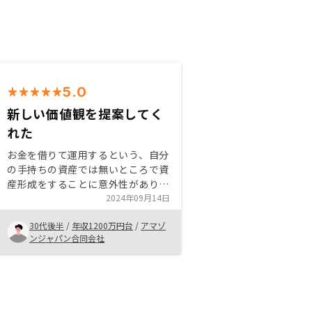
5.0
新しい価値観を提案してく
れた
お金を借りて運用するという、自分
の手持ちの資産では無いところで資
産形成をすることに意外性があり興
味を持った。中でも、儲けていくや
2024年09月14日
り方ではなく、節税という運用方法
30代後半
/
年収1200万円台
/
アマゾ
もリスクを取りに行っていない感じ
ンジャパン合同会社
があり良かった。