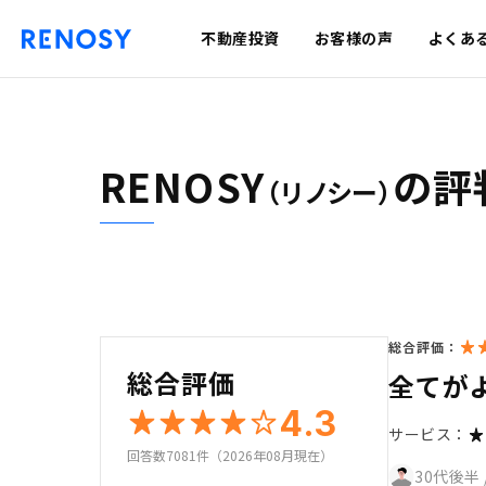
不動産投資
お客様の声
よくあ
RENOSY
の評
（リノシー）
総合評価：
総合評価
全てが
4.3
サービス：
回答数7081件（2026年08月現在）
30代後半