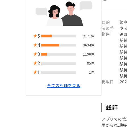
目的
節
決め手
や
物件
追
5
2171件
駅徒
4
3634件
駅徒
駅徒
3
1190件
駅徒
2
85件
駅徒
駅徒
1
1件
駅徒
掲載日
20
全ての評価を見る
総評
アプリでの管
用から売却時