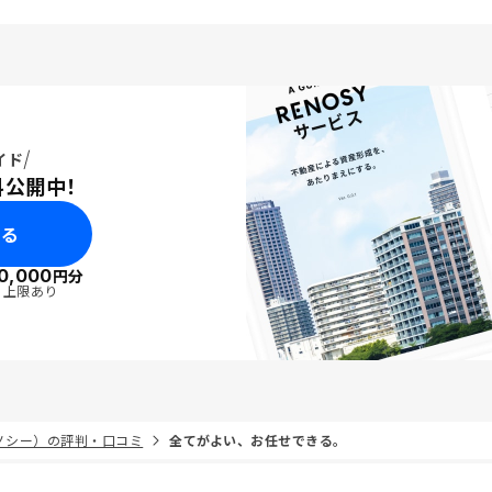
イド
料公開中！
みる
0,000
円分
・上限あり
リノシー）の評判・口コミ
全てがよい、お任せできる。