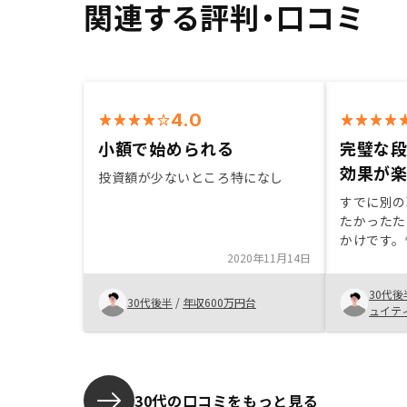
関連する評判・口コミ
4.0
小額で始められる
完璧な
効果が
投資額が少ないところ特になし
すでに別の
たかったた
かけです。
2020年11月14日
が圧倒的で
た。長期的
30代後
てメリット
30代後半
/
年収600万円台
ュイテ
担当者の質
資効果次第
やぶさかで
30代の口コミをもっと見る