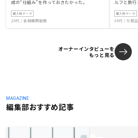
成の“仕組み”を作っておきたかった。
ルフと旅行
購入時データ
購入時データ
20代 / 金融機関勤務
50代 / 化
オーナーインタビューを
もっと見る
MAGAZINE
編集部おすすめ記事