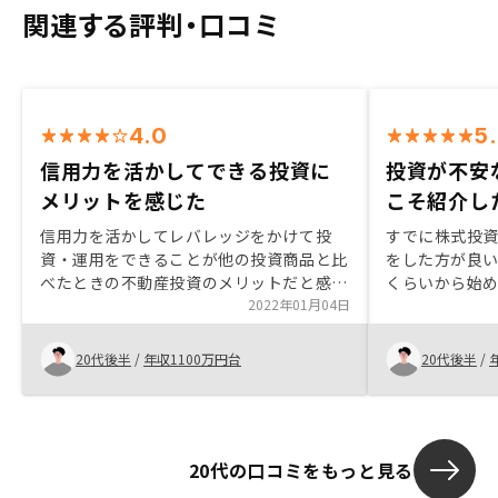
関連する評判・口コミ
4.0
5
信用力を活かしてできる投資に
投資が不安
メリットを感じた
こそ紹介し
信用力を活かしてレバレッジをかけて投
すでに株式投
資・運用をできることが他の投資商品と比
をした方が良い
べたときの不動産投資のメリットだと感じ
くらいから始め
た。
2022年01月04日
時に知人の紹介
RENOSYの
なること、自
20代後半
/
年収1100万円台
20代後半
/
にもなること
る。加えて、
プラスの運用
ョンで知り購
20代の口コミをもっと見る