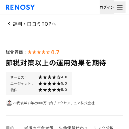
ログイン
評判・口コミTOPへ
4.7
総合評価：
節税対策以上の運用効果を期待
サービス：
4.0
エージェント：
5.0
物件：
5.0
20代後半
/
年収800万円台
/
アクセンチュア株式会社
目的
老後の年金対策、 生命保険代わり、 リスク分散