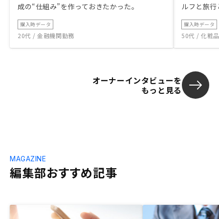
成の“仕組み”を作っておきたかった。
ルフと旅行
購入時データ
購入時データ
20代 / 金融機関勤務
50代 / 化
オーナーインタビューを
もっと見る
MAGAZINE
編集部おすすめ記事