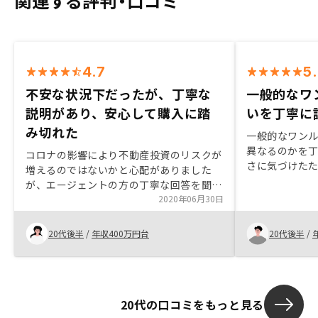
関連する評判・口コミ
4.7
5
不安な状況下だったが、丁寧な
一般的なワ
説明があり、安心して購入に踏
いを丁寧に
み切れた
一般的なワン
異なるのかを
コロナの影響により不動産投資のリスクが
さに気づけた
増えるのではないかと心配がありました
が、エージェントの方の丁寧な回答を聞い
て安心して購入することができました。物
2020年06月30日
件の資料を渡す際に、ハザードマップや路
線価図に物件の場所を示すようにして頂く
20代後半
/
年収400万円台
20代後半
/
と分かりやすいです。
20代の口コミをもっと見る