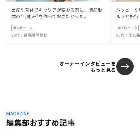
出産や育休でキャリアが変わる前に、資産形
ハッピーな
成の“仕組み”を作っておきたかった。
ルフと旅行
購入時データ
購入時データ
20代 / 金融機関勤務
50代 / 化
オーナーインタビューを
もっと見る
MAGAZINE
編集部おすすめ記事