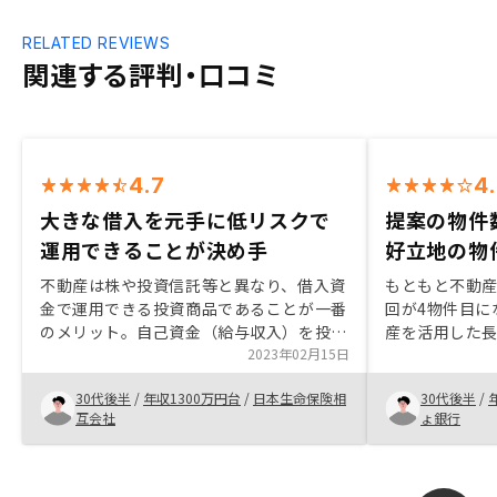
RELATED REVIEWS
関連する評判・口コミ
4.7
4
大きな借入を元手に低リスクで
提案の物件
運用できることが決め手
好立地の物
不動産は株や投資信託等と異なり、借入資
もともと不動
金で運用できる投資商品であることが一番
回が4物件目に
のメリット。自己資金（給与収入）を投資
産を活用した
に回す株や投資信託では、結局のところ利
2023年02月15日
それに伴う団
率の良い預金とそれほど大きくリターンが
産投資の魅力
30代後半
/
年収1300万円台
/
日本生命保険相
30代後半
/
変わらない。それと比較して、低リスクで
運用を考えた
互会社
ょ銀行
大きなリターンが期待できる。後は私の場
安定した立地
合は節税効果も大きかった。申込後の詳細
今回ご紹介い
なスケジュールや具体的な対応事項（銀行
ました。
との1時間のWeb面談があることや、何枚