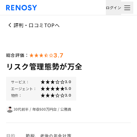
ログイン
評判・口コミTOPへ
3.7
総合評価：
リスク管理態勢が万全
サービス：
3.0
エージェント：
5.0
物件：
3.0
30代前半
/
年収600万円台
/
公務員
目的
節税、 老後の年金対策