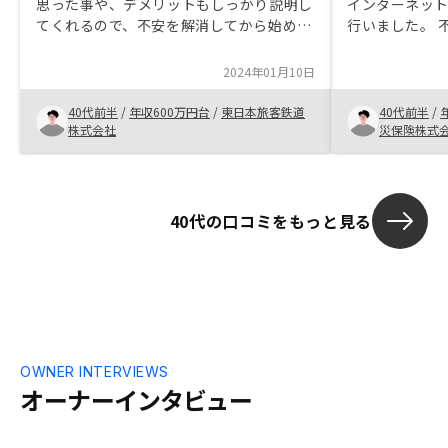
思った事や、デメリットもしっかり説明し
インターネッ
てくれるので、不安を解消してから始めら
行いました。 
れる。押し付け感もないし、こちらの意思
かったため、
を尊重してくれるので、安心できる。ま
の飯田さん、
2024年01月10日
た、日程の調整なども、親身になってやっ
しましたが、
てもらえたので、気持ちが良い。
理解スピード
40代前半
/
年収600万円台
/
東日本旅客鉄道
40代前半
/
ていただき納
株式会社
災保険株式
した。多くの
したが、私が
ただいたこと
ともよろしく
40代の口コミをもっと見る
OWNER INTERVIEWS
オーナーインタビュー