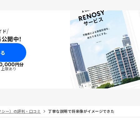
イド
料公開中！
みる
0,000
円分
・上限あり
リノシー）の評判・口コミ
丁寧な説明で将来像がイメージできた