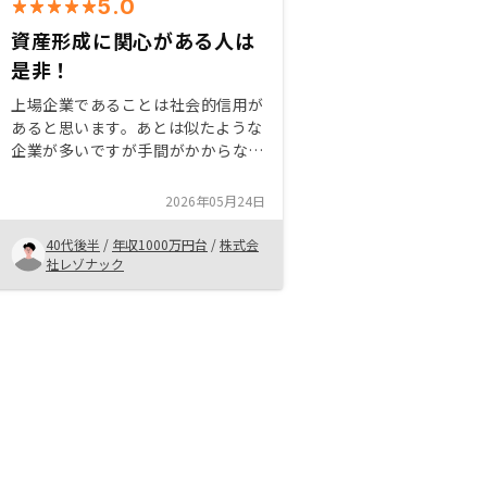
5.0
資産形成に関心がある人は
是非！
上場企業であることは社会的信用が
あると思います。あとは似たような
企業が多いですが手間がかからない
という観点でのサービスの完成度が
高いと思います。私は節税効果を狙
2026年05月24日
って関心を持ち始めましたが他の金
融商品にはない資産形成力があるこ
40代後半
/
年収1000万円台
/
株式会
とに気づいたのでローンを組める人
社レゾナック
はラッキーだと思います。資産形成
に関心がある方には勧められる投資
手法と思います。