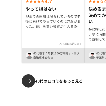
4.7
やって損はない
決める
決めて
現金での運用は限られているので老
い
後に向けてやっていくのに無理があ
った。信用を使い投資が行えるのが
特に押し売
いい。他社と比較をしながら進めて
丁寧に時間
いたが、どこも良い事しか言わない
で説明して
ので決め手に欠けていた。リノシー
2023年05月24日
も十分な回
は実店舗が近くにあり親身に背中を
てからは、
押してくれたのが決め手となりまし
40代後半
/
年収1100万円台
/
トヨタ
40代後
くれた。リ
た。購入前に現地確認が出来るサー
自動車株式会社
子医科
同時期に購
ビス
社とも進ん
と手続きを
めてからは
きめられて
40代の口コミをもっと見る
後から思え
選択だけで
の金融機関
条件など、
関を納得し