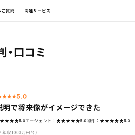
るご質問
関連サービス
判・口コミ
5.0
説明で将来像がイメージできた
エージェント：
物件：
5.0
5.0
5.0
/
年収1000万円台
/