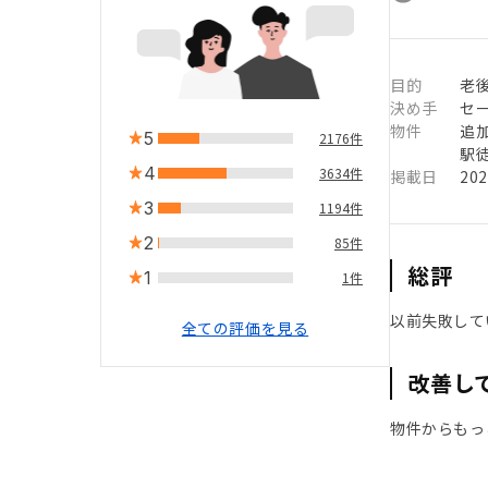
目的
老
決め手
セ
物件
追
5
2176件
駅徒
4
3634件
掲載日
20
3
1194件
2
85件
総評
1
1件
以前失敗して
全ての評価を見る
改善し
物件からもっ