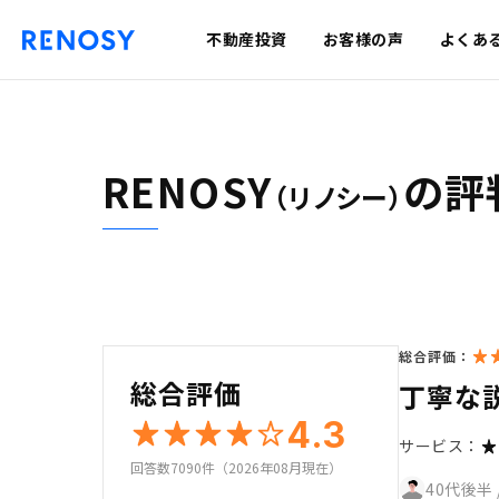
不動産投資
お客様の声
よくあ
RENOSY
の評
（リノシー）
総合評価：
総合評価
丁寧な
4.3
サービス：
回答数7090件（2026年08月現在）
40代後半