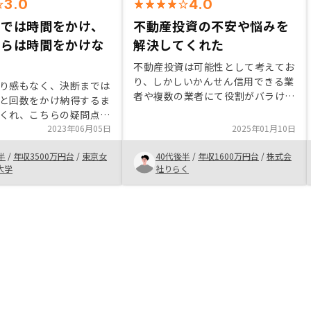
3.0
4.0
までは時間をかけ、
不動産投資の不安や悩みを
からは時間をかけな
解決してくれた
不動産投資は可能性として考えてお
り、しかしいかんせん信用できる業
り感もなく、決断までは
者や複数の業者にて役割がバラけて
と回数をかけ納得するま
しまうことに違和感や拒否感を覚え
くれ、こちらの疑問点に
ていた。 しかし、リノシーさん
答をしてくれた。決断し
2023年06月05日
2025年01月10日
は、友人からの紹介ということもあ
すごくスムーズに進めて
ったが、その辺の不安を払拭する仕
半
/
年収3500万円台
/
東京女
40代後半
/
年収1600万円台
/
株式会
スク分散のため、他社と
組みであったことと、リスクが許容
大学
社りらく
入することにしたが、他
範囲であったので安心、納得して進
で連携をとってうまいこ
められた。
進めてくれた。購入を決
ほぼ自動的に金融機関を
契約してしまったため、
ば、物件や管理プランの
なく、扱っているローン
やそれぞれの金利、融資
説明を受けてから金融機
て契約できればと感じ