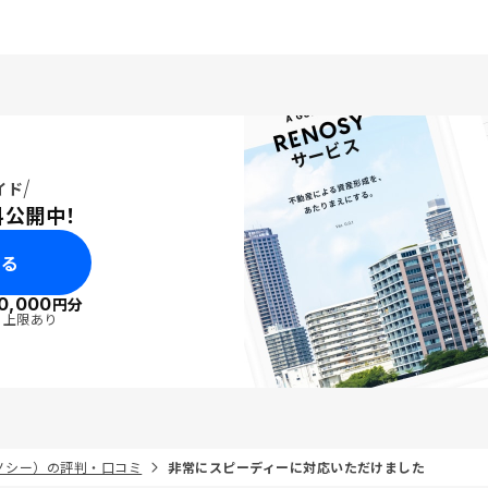
イド
料公開中！
みる
0,000
円分
・上限あり
リノシー）の評判・口コミ
非常にスピーディーに対応いただけました