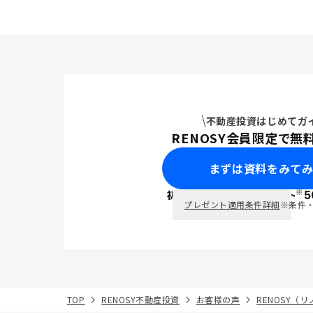
不動産投資はじめてガ
RENOSY会員限定で無
まずは資料をみて
※
初回面談で
ポイント
5
PayPay
プレゼント適用条件詳細
※条件
TOP
RENOSY不動産投資
お客様の声
RENOSY（