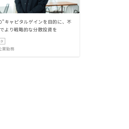
の”キャピタルゲインを目的に、不
でより戦略的な分散投資を
ータ
IT企業勤務