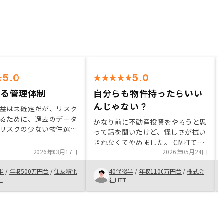
5.0
5.0
きる管理体制
自分らも物件持ったらいい
んじゃない？
益は未確定だが、リスク
るために、過去のデータ
かなり前に不動産投資をやろうと思
リスクの少ない物件選び
って話を聞いたけど、怪しさが拭い
き部屋家賃保証や物件の
きれなくてやめました。 CM打てる
どをしっかりと管理して
2026年03月17日
くらいあんていして儲かってる会社
2026年05月24日
があるので、安心でき良
なら安心してほったらかしできるか
した。ネット上で、リノ
半
/
年収500万円台
/
住友精化
40代後半
/
年収1100万円台
/
株式会
なとおもったからやってみようとお
が進捗を確認できるよ
社
社IJTT
もいました。社員も物件もってた方
のTODOリストと、進捗
が説得力あるんじゃないかな？ 自
ストがあると助かるかな
動車のディーラーが自社の車乗って
した。
たり、高級ブランド店のスタッフが