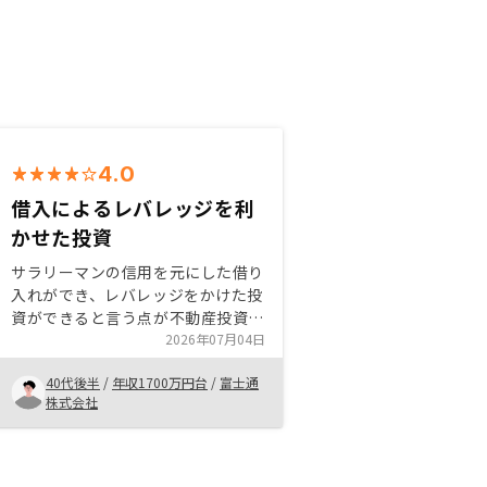
4.0
借入によるレバレッジを利
かせた投資
サラリーマンの信用を元にした借り
入れができ、レバレッジをかけた投
資ができると言う点が不動産投資の
メリットの1つだと考えています。
2026年07月04日
自分の許容範囲と期待するリターン
40代後半
/
年収1700万円台
/
富士通
を軸にして投資するかと言う点を決
株式会社
めるといいと思います。サービスは
不動産投資を行う上で非常に手軽に
取り組むことができ、様々なハード
ルを下げていると思います。アプリ