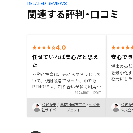
RELATED REVIEWS
関連する評判・口コミ
4.0
任せていれば安心だと思え
安心で
た
将来の売却
を最小化す
不動産投資は、元からやろうとして
を元にした
いて、検討段階であった、中でも
と紹介。空
RENOSYは、知り合いが多く利用し
補修管理な
ていたのもあって話しを聞いてみた
2024年01月20日
くれる体制
が、 セールス担当の方の説明が丁
いと感じま
40代後半
/
年収1400万円台
/
株式会
40代後
寧で、かつ具体的だったので安心し
シーと顧客
社サイバーエージェント
株式会
た頼れると思った。 プランも複数
う、契約後
あるので検討しやすい。先の長い投
チェックリ
資だと思うが、定期的に状況により
ぁと思いま
追加、売却の検討もしやすそうなの