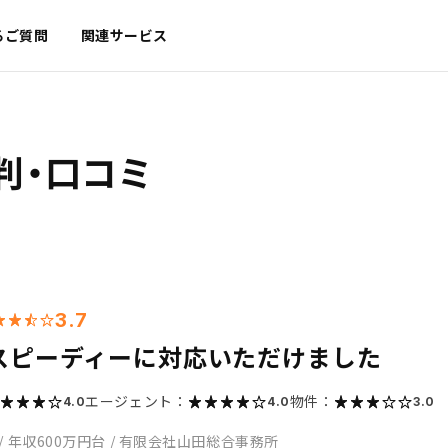
るご質問
関連サービス
判・口コミ
3.7
スピーディーに対応いただけました
エージェント：
物件：
4.0
4.0
3.0
/
年収600万円台
/
有限会社山田総合事務所