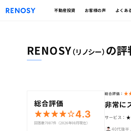
不動産投資
お客様の声
よくあ
RENOSY
の評
（リノシー）
総合評価：
総合評価
非常に
4.3
サービス：
回答数7087件（2026年08月現在）
40代後半