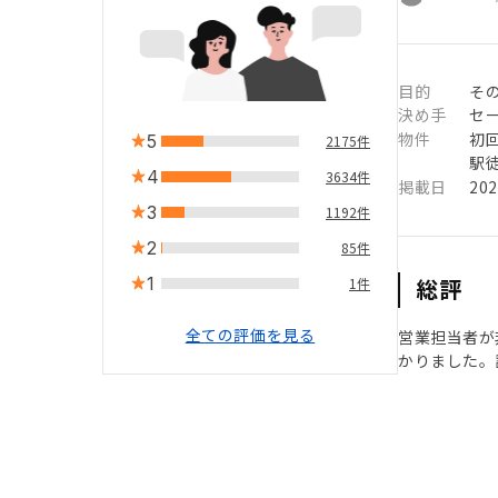
目的
そ
決め手
セ
物件
初
5
2175件
駅徒
4
3634件
掲載日
20
3
1192件
2
85件
1
総評
1件
全ての評価を見る
営業担当者が
かりました。