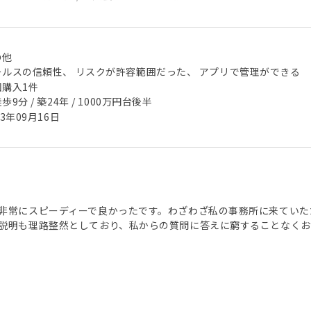
の他
ールスの信頼性、 リスクが許容範囲だった、 アプリで管理ができる
回購入1件
歩9分 / 築24年 / 1000万円台後半
23年09月16日
非常にスピーディーで良かったです。わざわざ私の事務所に来ていた
説明も理路整然としており、私からの質問に答えに窮することなくお