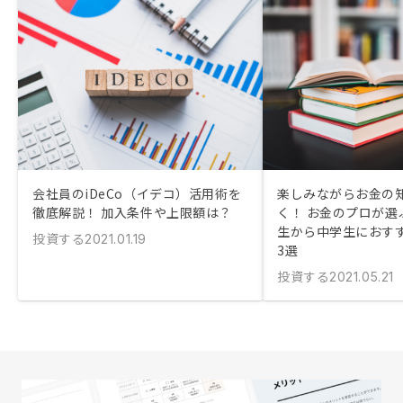
会社員のiDeCo（イデコ）活用術を
楽しみながらお金の
徹底解説！ 加入条件や上限額は？
く！ お金のプロが選
生から中学生におす
投資する
2021.01.19
3選
投資する
2021.05.21