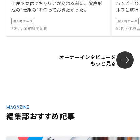
出産や育休でキャリアが変わる前に、資産形
ハッピーな
成の“仕組み”を作っておきたかった。
ルフと旅行
購入時データ
購入時データ
20代 / 金融機関勤務
50代 / 化
オーナーインタビューを
もっと見る
MAGAZINE
編集部おすすめ記事