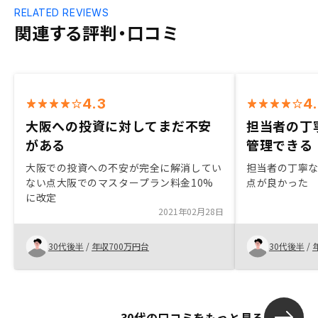
RELATED REVIEWS
関連する評判・口コミ
4.3
4
大阪への投資に対してまだ不安
担当者の丁
がある
管理できる
大阪での投資への不安が完全に解消してい
担当者の丁寧
ない点大阪でのマスタープラン料金10%
点が良かった
に改定
2021年02月28日
30代後半
/
年収700万円台
30代後半
/
30代の口コミをもっと見る