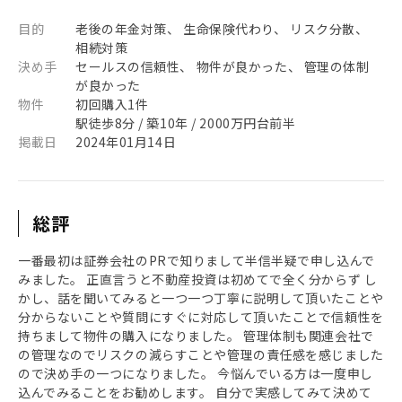
目的
老後の年金対策、 生命保険代わり、 リスク分散、
相続対策
決め手
セールスの信頼性、 物件が良かった、 管理の体制
が良かった
物件
初回購入1件
駅徒歩8分 / 築10年 / 2000万円台前半
掲載日
2024年01月14日
総評
一番最初は証券会社のPRで知りまして半信半疑で申し込んで
みました。 正直言うと不動産投資は初めてで全く分からず し
かし、話を聞いてみると一つ一つ丁寧に説明して頂いたことや
分からないことや質問にすぐに対応して頂いたことで信頼性を
持ちまして物件の購入になりました。 管理体制も関連会社で
の管理なのでリスクの減らすことや管理の責任感を感じました
ので決め手の一つになりました。 今悩んでいる方は一度申し
込んでみることをお勧めします。 自分で実感してみて決めて