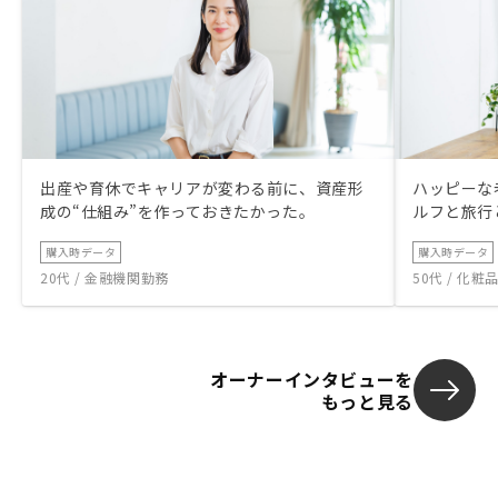
出産や育休でキャリアが変わる前に、資産形
ハッピーな
成の“仕組み”を作っておきたかった。
ルフと旅行
購入時データ
購入時データ
20代 / 金融機関勤務
50代 / 化
オーナーインタビューを
もっと見る