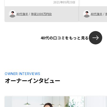
2021年05月23日
明もあり、説
印象でした。
サポートがあ
40代後半
/
年収1000万円台
40代後半
/
入された他の
なと思います。
40代の口コミをもっと見る
OWNER INTERVIEWS
オーナーインタビュー