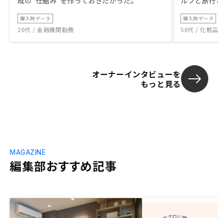
成の“仕組み”を作っておきたかった。
ルフと旅行
購入時データ
購入時データ
20代 / 金融機関勤務
50代 / 化
オーナーインタビューを
もっと見る
MAGAZINE
編集部おすすめ記事