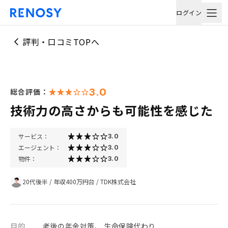
ログイン
評判・口コミTOPへ
3.0
総合評価：
技術力の高さからも可能性を感じた
サービス：
3.0
エージェント：
3.0
物件：
3.0
20代後半
/
年収400万円台
/
TDK株式会社
目的
老後の年金対策、 生命保険代わり