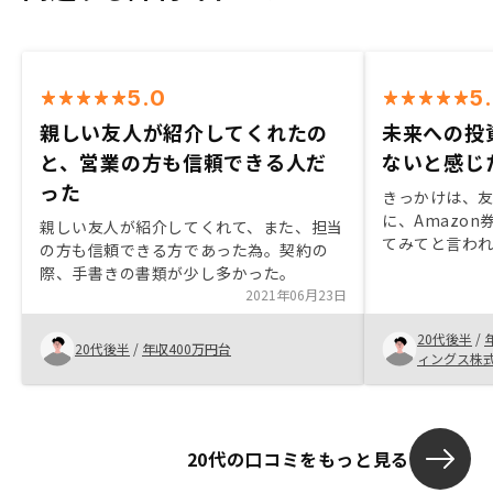
5.0
5
親しい友人が紹介してくれたの
未来への投
と、営業の方も信頼できる人だ
ないと感じ
った
きっかけは、
に、Amazo
親しい友人が紹介してくれて、また、担当
てみてと言わ
の方も信頼できる方であった為。契約の
た。するの、
際、手書きの書類が少し多かった。
ことを担当者
2021年06月23日
投資はしなく
契約すること
20代後半
/
20代後半
/
年収400万円台
ィングス株
20代の口コミをもっと見る