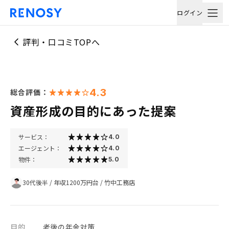
ログイン
評判・口コミTOPへ
4.3
総合評価：
資産形成の目的にあった提案
サービス：
4.0
エージェント：
4.0
物件：
5.0
30代後半
/
年収1200万円台
/
竹中工務店
目的
老後の年金対策