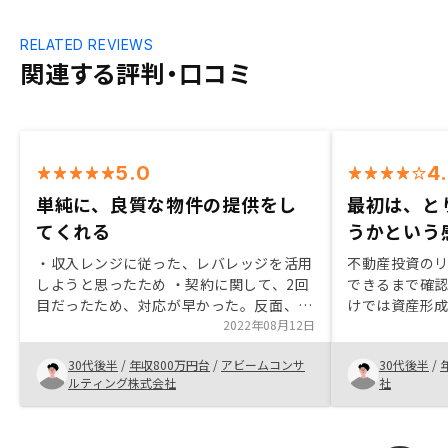
RELATED REVIEWS
関連する評判・口コミ
5.0
4
単純に、良質な物件の提供をし
最初は、と
てくれる
うかという
・収入レンジに従った、レバレッジを活用
不動産投資の
しようと思ったため ・契約に関して、2回
できるまで確
目だったため、対応が早かった。反面、役
けでは資産形
所関連のドキュメント提出でゴタゴタする
2022年08月12日
クが大きすぎ
場面もあった(背景に確定申告時期と重な
ドルリスクミ
30代後半
/
年収800万円台
/
アビームコンサ
30代後半
/
る部分アリ) ・次回以降の契約では、契約
まさに期待す
ルティング株式会社
社
時期を考慮して契約していきたいと考えて
いる。