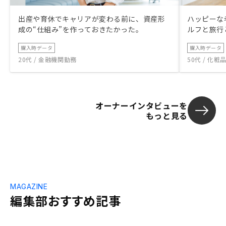
出産や育休でキャリアが変わる前に、資産形
ハッピーな
成の“仕組み”を作っておきたかった。
ルフと旅行
購入時データ
購入時データ
20代 / 金融機関勤務
50代 / 化
オーナーインタビューを
もっと見る
MAGAZINE
編集部おすすめ記事