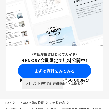
不動産投資はじめてガイド
RENOSY会員限定で無料公開中！
まずは資料をみてみる
※
初回面談で
ポイント
50,000
円分
PayPay
プレゼント適用条件詳細
※条件・上限あり
TOP
RENOSY不動産投資
お客様の声
RENOSY（リノシー）の評判・口コミ
資産形成の目的にあった提案