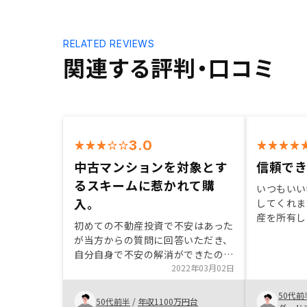
RELATED REVIEWS
関連する評判・口コミ
3.0
中古マンションを対象とす
信頼で
るスキームに惹かれて購
いつもいい
入。
してくれま
産を所有し
初めての不動産投資で不安はあった
案を避けて
が当方からの質問に回答いただき、
それが信頼
自分自身で不安の解消ができたの
高くなって
で、投資としてリスクを許容できる
2022年03月02日
の紹介をお
と判断できました。投資スキームと
50代前
しては有効と考えていますので実行
50代前半
/
年収1100万円台