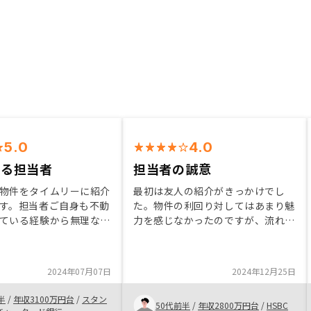
5.0
4.0
きる担当者
担当者の誠意
物件をタイムリーに紹介
最初は友人の紹介がきっかけでし
す。担当者ご自身も不動
た。物件の利回り対してはあまり魅
ている経験から無理な提
力を感じなかったのですが、流れの
くれている印象があり、
ままに購入してしまった感覚です。
に繋がってます。東京が
融資の金利と経費までローンの承認
きているので、地方物件
が下りたのがが良かったのが一番の
2024年07月07日
2024年12月25日
待ちしております。
理由です。
半
/
年収3100万円台
/
スタン
50代前半
/
年収2800万円台
/
HSBC