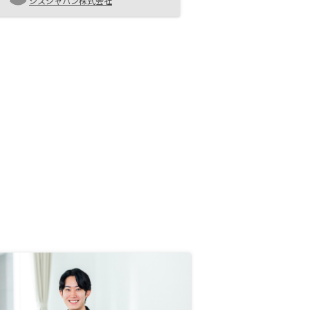
シスジャパン株式会社
多く希望するものがすぐ見つけまし
た。