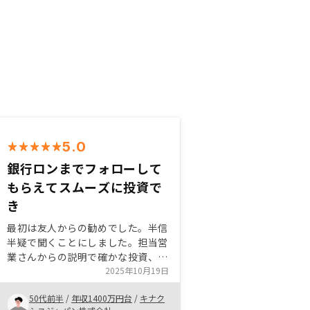
5.0
銀行ロンまでフォローして
もらえてスムーズに投資で
き
最初は友人からの勧めでした。半信
半疑で聞くことにしました。担当営
業さんからの説明で確かな投資、節
税プランに納得でき、しかも手間が
2025年10月19日
かかることがなく購入検討していま
50代前半
/
年収1400万円台
/
キナク
した。物件を選ぶ際にも、選択肢が