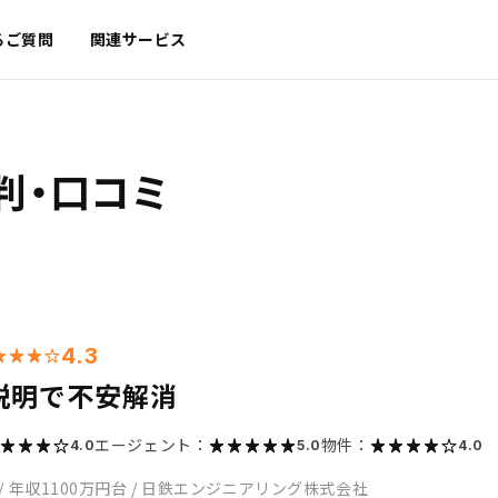
るご質問
関連サービス
判・口コミ
4.3
説明で不安解消
エージェント：
物件：
4.0
5.0
4.0
/
年収1100万円台
/
日鉄エンジニアリング株式会社