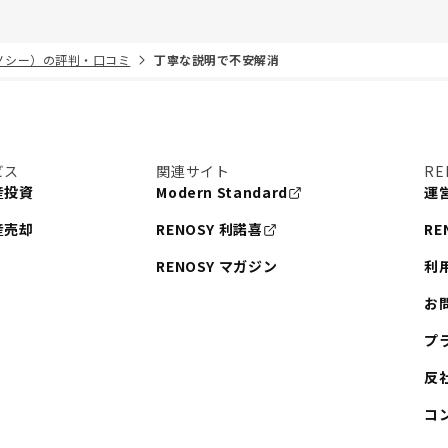
リノシー）の評判・口コミ
丁寧な説明で不安解消
ビス
関連サイト
RE
産投資
Modern Standard
運
産売却
RENOSY 利諾喜
RE
RENOSY マガジン
利
お
プ
反
コ