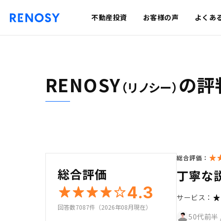
不動産投資
お客様の声
よくあ
RENOSY
の評
（リノシー）
総合評価：
総合評価
丁寧な
4.3
サービス：
回答数7087件（2026年08月現在）
50代前半