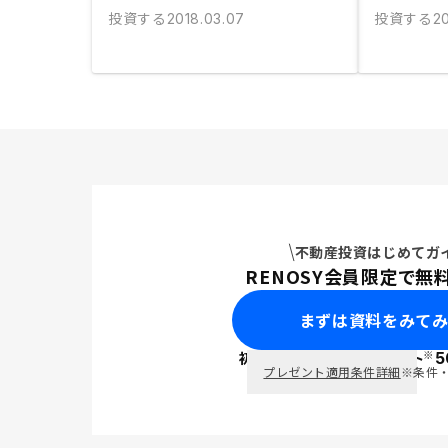
投資する
投資する
2018.03.07
20
不動産投資はじめてガ
RENOSY会員限定で無
まずは資料をみて
※
初回面談で
ポイント
5
PayPay
プレゼント適用条件詳細
※条件