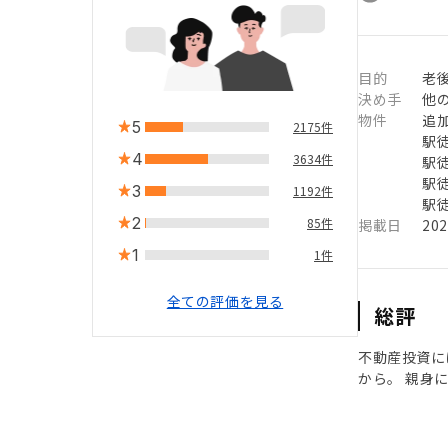
目的
老
決め手
他
物件
追
5
2175件
駅徒
4
3634件
駅徒
駅徒
3
1192件
駅徒
2
85件
掲載日
20
1
1件
全ての評価を見る
総評
不動産投資に
から。 親身