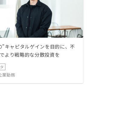
の”キャピタルゲインを目的に、不
でより戦略的な分散投資を
ータ
IT企業勤務