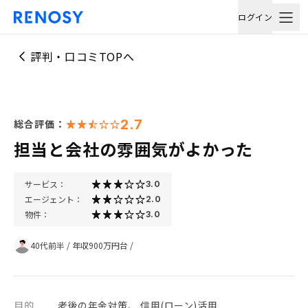
ログイン
評判・口コミTOPへ
2.7
総合評価：
担当と会社の雰囲気がよかった
サービス：
3.0
エージェント：
2.0
物件：
3.0
40代前半
/
年収900万円台
/
目的
老後の年金対策、 信用(ローン)活用