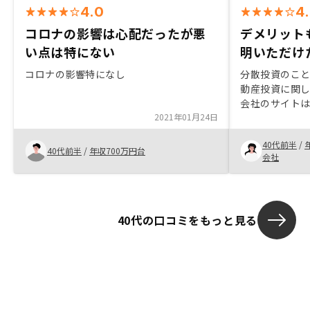
4.0
4
コロナの影響は心配だったが悪
デメリット
い点は特にない
明いただけ
コロナの影響特になし
分散投資のこ
動産投資に関
会社のサイトは
2021年01月24日
明性が高そう
合わせをしてみました。
40代前半
/
て、面談を行
40代前半
/
年収700万円台
会社
間自分でも疑
のでよかったと思いま
メリットとも
疑問点に関し
40代の口コミをもっと見る
回答いただけ
ました。最終
洲脇さんのご
たです。あり
ときに、画面は
で、Teams, 
きるようにな