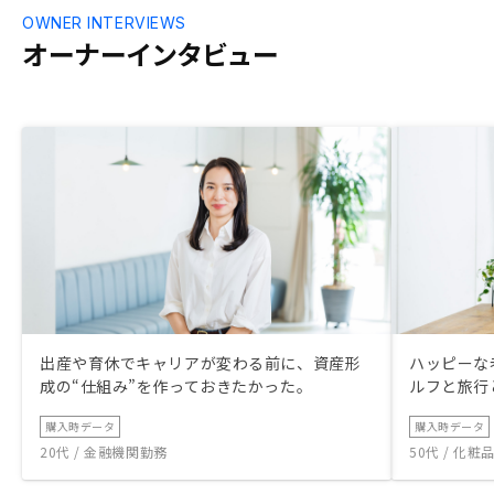
プリのUIも少
OWNER INTERVIEWS
観的にわかるよ
オーナーインタビュー
使いやすくな
出産や育休でキャリアが変わる前に、資産形
ハッピーな
成の“仕組み”を作っておきたかった。
ルフと旅行
購入時データ
購入時データ
20代 / 金融機関勤務
50代 / 化