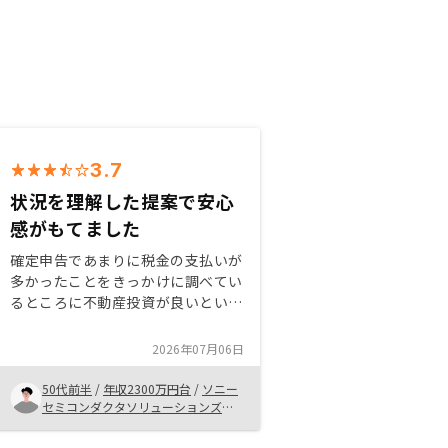
3.7
状況を理解した提案で安心
感がもてました
確定申告であまりに税金の支払いが
多かったことをきっかけに調べてい
るところに不動産投資が良いという
ことを知り、CMで知ったリノシー
さんにアクセスしました。 節税目
2026年07月06日
的にという動機に対して、財政状況
等も考えていただきながら、いくつ
50代前半
/
年収2300万円台
/
ソニー
か提案頂き、段階的に進めていただ
セミコンダクタソリューションズ株
式会社
けた点が信頼に繋がり複数物件を購