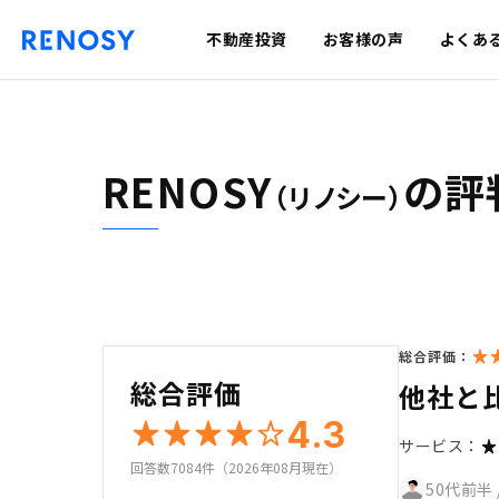
不動産投資
お客様の声
よくあ
RENOSY
の評
（リノシー）
総合評価：
総合評価
他社と
4.3
サービス：
回答数7084件（2026年08月現在）
50代前半