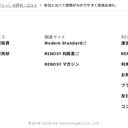
リノシー）の評判・口コミ
他社と比べて説明がわかりやすく信用出来た。
ビス
関連サイト
RE
産投資
Modern Standard
運
産売却
RENOSY 利諾喜
RE
RENOSY マガジン
利
お
プ
反
コ
©︎2018-2026 GA technologies Co., Ltd.