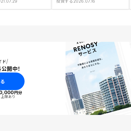
投資する
21.07.29
2026.07.16
イド
料公開中！
みる
0,000
円分
・上限あり