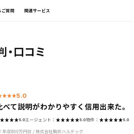
るご質問
関連サービス
判・口コミ
5.0
比べて説明がわかりやすく信用出来た。
エージェント：
物件：
5.0
5.0
5.0
/
年収800万円台
/
株式会社駒井ハルテック