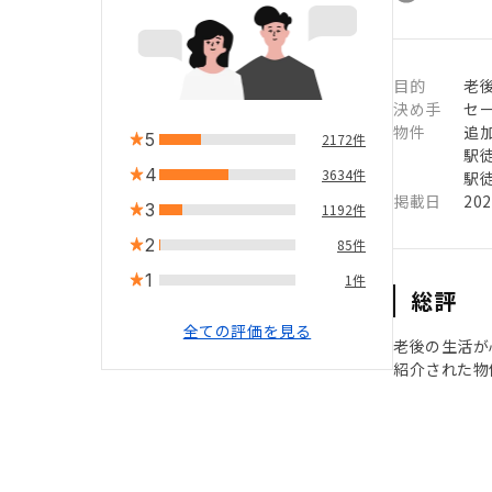
目的
老
決め手
セ
物件
追
5
2172件
駅徒
4
3634件
駅徒
掲載日
20
3
1192件
2
85件
1
1件
総評
全ての評価を見る
老後の生活が
紹介された物