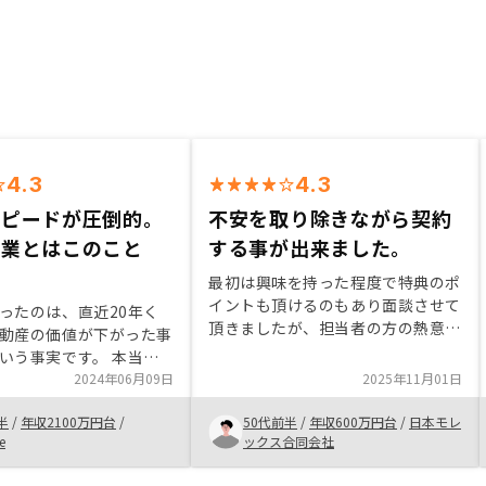
4.3
4.3
スピードが圧倒的。
不安を取り除きながら契約
営業とはこのこと
する事が出来ました。
最初は興味を持った程度で特典のポ
イントも頂けるのもあり面談させて
ったのは、直近20年く
頂きましたが、担当者の方の熱意と
動産の価値が下がった事
私の状況を考慮して頂いた提案にメ
いう事実です。 本当に
リットを感じて契約をさせて頂きま
ば、節税効果以外に売却
2024年06月09日
2025年11月01日
した。今後の経過、結果を含めて周
込めるため、やらない理
りにも薦めたいと思っています。ど
半
/
年収2100万円台
/
50代前半
/
年収600万円台
/
日本モレ
せん。節税をしながら運
のくらいの費用が必要なのか事前に
e
ックス合同会社
にリスクがないというこ
事例等を見られると、これから検討
す。 迷っている方には