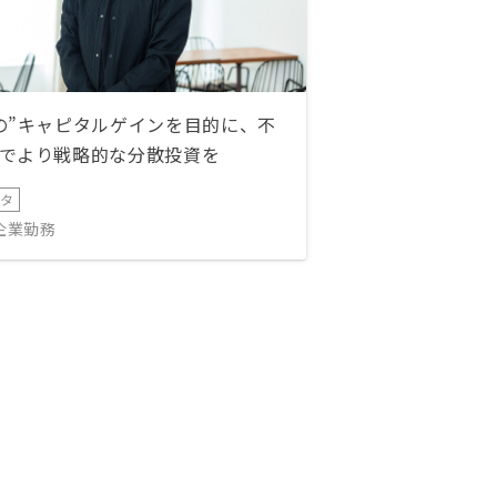
の”キャピタルゲインを目的に、不
でより戦略的な分散投資を
ータ
IT企業勤務