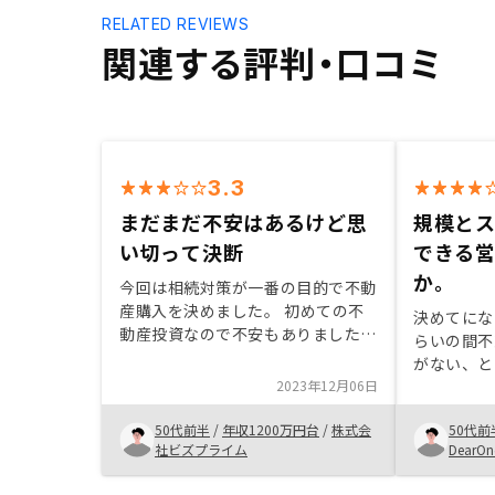
RELATED REVIEWS
関連する評判・口コミ
3.3
まだまだ不安はあるけど思
規模と
い切って決断
できる
か。
今回は相続対策が一番の目的で不動
産購入を決めました。 初めての不
決めてにな
動産投資なので不安もありました
らいの間不
が、リスクの範囲など許容範囲であ
がない、と
ると感じ思い切って始めました。
2023年12月06日
そうであれ
生命保険代わりにもなり節税も出来
時利益も見
るので購入を検討している方に進め
50代前半
/
年収1200万円台
/
株式会
50代前
由がありま
たいとおもいます。
社ビズプライム
DearOn
用し、さら
とになりま