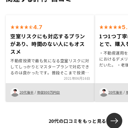
4.7
5
空室リスクにも対応するプラン
1つ1つ丁
があり、時間のない人にもオス
とで、購入
スメ
・不動産運用
におけるデメ
不動産投資で最も気になる空室リスクに対
だいた。 ・老
してしっかりとマスタープランで対応でき
で、何かしな
るのは良かったです。普段そこまで投資先
具体的には行
に注視する時間のない人にもおすすめでき
2021年06月16日
担当者が不動
ます。
ってくれた。 
20代後半
/
年収800万円台
20代後半
/
時も改めて丁
いたので安心
20代の口コミをもっと見る