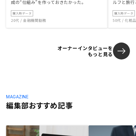
成の“仕組み”を作っておきたかった。
ルフと旅行
購入時データ
購入時データ
20代 / 金融機関勤務
50代 / 化
オーナーインタビューを
もっと見る
MAGAZINE
編集部おすすめ記事