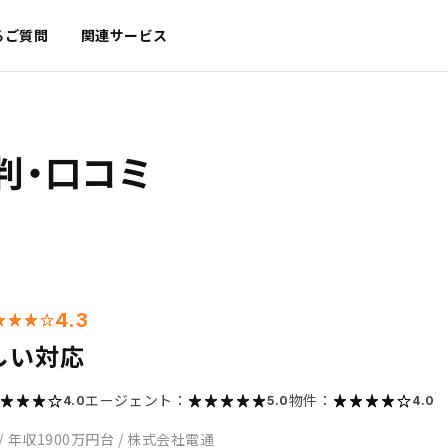
るご質問
関連サービス
判・口コミ
4.3
しい対応
エージェント：
物件：
4.0
5.0
4.0
/
年収1900万円台
/
株式会社電通