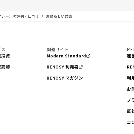
リノシー）の評判・口コミ
素晴らしい対応
ビス
関連サイト
RE
産投資
Modern Standard
運
産売却
RENOSY 利諾喜
RE
RENOSY マガジン
利
お
プ
反
コ