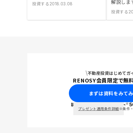
解説しま
投資する
2018.03.08
投資する
20
不動産投資はじめてガ
RENOSY会員限定で無
まずは資料をみて
※
初回面談で
ポイント
5
PayPay
プレゼント適用条件詳細
※条件