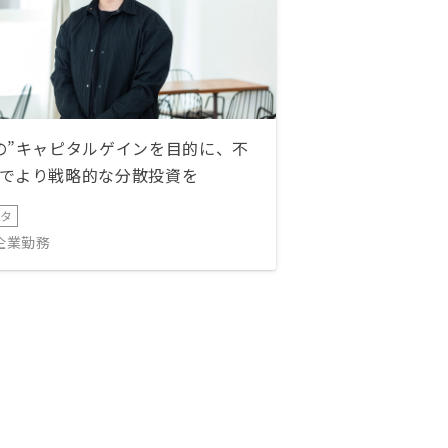
の”キャピタルゲインを目的に、不
でより戦略的な分散投資を
ータ
IT企業勤務