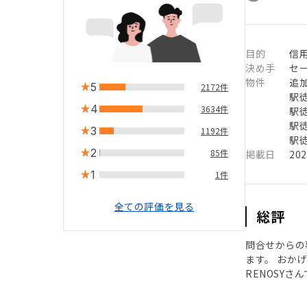
目的
信用
決め手
セ
物件
追
5
2172件
駅徒
4
3634件
駅徒
駅徒
3
1192件
駅徒
2
85件
掲載日
20
1
1件
全ての評価を見る
総評
問合せからの
ます。 おか
RENOSY