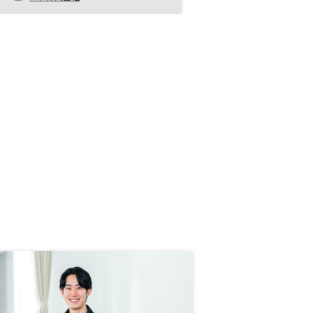
め、収支を把握し易く、自身の管理
工数を最小限にできる事が魅力と感
じ、購入を決断しました。