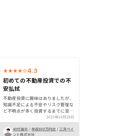
4.3
初めての不動産投資での不
安払拭
不動産投資に興味はありましたが、
知識不足による不安やリスク管理な
ど不明点が多く投資するまでに至っ
ていませんでした。 営業の方のご
2025年10月28日
説明にてある程度の不安が払拭され
40代後半
/
年収800万円台
/
三洋ペイ
た事と、アプリにて管理ができるた
ント株式会社