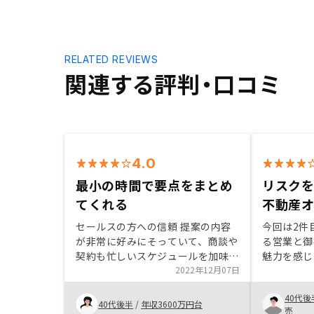
RELATED REVIEWS
関連する評判・口コミ
4.0
最小の時間で要点をまとめ
リスク
てくれる
不動産
セールスの方への信頼 提案の内容
今回は2件
が非常に好みにそっていて、商談や
る営業と御
契約も忙しいスケジュールを加味し
魅力を感じ
て進みやすいように加味してくれま
2022年12月07日
う新しい投
す。契約もスムーズで短時間で出来
なり契約に
40代後
るように考慮してくれます。 シュ
良い提案、
40代後半
/
年収3600万円台
売