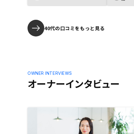
ミレーションによりどのような利益
話が有れば
不利益が有るかクリアです。リスク
す。アプリ
回避の提案
ます。 所
定や想定家
ーナー間の
40代の口コミをもっと見る
できたらい
OWNER INTERVIEWS
オーナーインタビュー