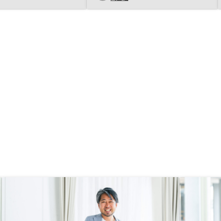
前向きに検討したいで
ク範囲であると納得でき、覚悟が決
管理は非常にいいと思い
まった。実務のご担当者のスキルア
有物件のAIによる売却査
ップと連携の強化を望みます。一生
賃をもっと公にしたりオ
懸命ご対応いただき、好感度は高い
購入オファー等を活発に
ですが。
いと思います。