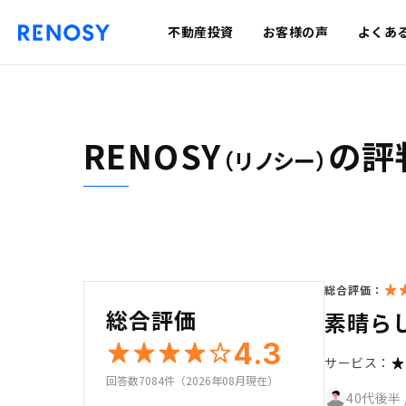
不動産投資
お客様の声
よくあ
RENOSY
の評
（リノシー）
総合評価：
総合評価
素晴ら
4.3
サービス：
回答数7084件（2026年08月現在）
40代後半