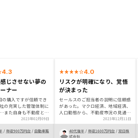
4.3
4.0
を感じさせない夢の
リスクが明確になり、覚悟
オーナー
が決まった
目の購入ですが信頼でき
セールスのご担当者の説明に信頼感
社の充実した管理体制に
があった。マクロ経済、地域経済、
…また自身も不動産と言
人口動態から、不動産市況の見通
資に興味を持った事も重
2023年02月09日
し、および関連するリスクについて
2023年12月11日
至りました。 引き続き
納得感のある説明をいただいた。最
半
/
年収900万円台
/
自動車販
40代後半
/
年収1600万円台
/
双日株
良い条件、良い物件等お
終的には飲むこむことのできるリス
式会社