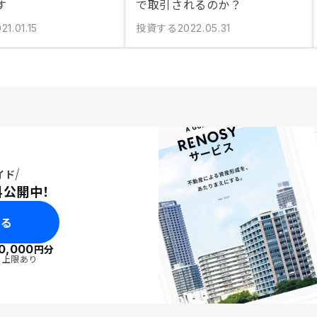
す
で取引されるのか？
投資する
21.01.15
2022.05.31
イド
料公開中！
みる
0,000
円分
・上限あり