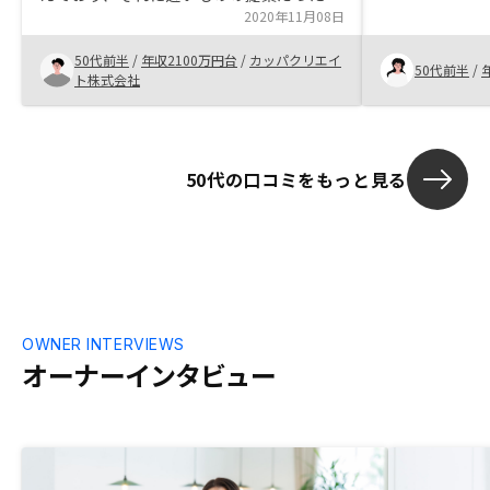
思う。購入後のアフターケァ、実際にまだ
2020年11月08日
体験しておりませんので、どう言った事が
50代前半
/
年収2100万円台
/
カッパクリエイ
発生して、どのような対処が適切なのか、
50代前半
/
ト株式会社
教えて欲しい。
50代の口コミをもっと見る
OWNER INTERVIEWS
オーナーインタビュー