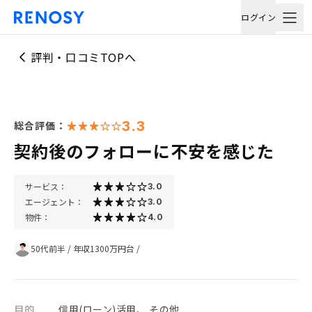
ログイン
評判・口コミTOPへ
3.3
総合評価：
契約後のフォローに不安を感じた
サービス：
3.0
エージェント：
3.0
物件：
4.0
50代前半
/
年収1300万円台
/
目的
信用(ローン)活用、 その他