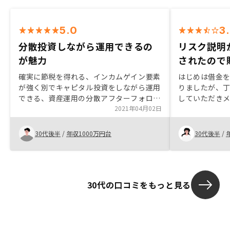
5.0
3
分散投資しながら運用できるの
リスク説明
が魅力
されたので
確実に節税を得れる、インカムゲイン要素
はじめは借金
が強く別でキャピタル投資をしながら運用
りましたが、
できる、資産運用の分散アフターフォロー
していただき
（まだ始まったばかりなので期待していま
2021年04月02日
ると判断し、
す）
身に相談に乗
色々なものが
30代後半
/
年収1000万円台
30代後半
/
かりやすいの
30代の口コミをもっと見る