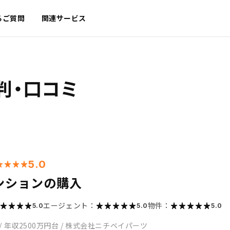
るご質問
関連サービス
判・口コミ
5.0
ンションの購入
エージェント：
物件：
5.0
5.0
5.0
/
年収2500万円台
/
株式会社ニチベイパーツ