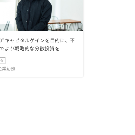
の”キャピタルゲインを目的に、不
でより戦略的な分散投資を
ータ
IT企業勤務