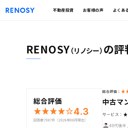
不動産投資
お客様の声
よくあ
RENOSY
の評
（リノシー）
総合評価：
総合評価
中古マ
4.3
サービス：
回答数7087件（2026年08月現在）
40代後半