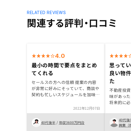
RELATED REVIEWS
関連する評判・口コミ
4.0
最小の時間で要点をまとめ
思って
てくれる
良い物
た
セールスの方への信頼 提案の内容
が非常に好みにそっていて、商談や
不動産投資
契約も忙しいスケジュールを加味し
味があった
て進みやすいように加味してくれま
将来的に必
す。契約もスムーズで短時間で出来
2022年12月07日
の経緯は老
るように考慮してくれます。 シュ
じていたと
ミレーションによりどのような利益
40代後
に説明をし
40代後半
/
年収3600万円台
不利益が有るかクリアです。リスク
興業（
たのと確定