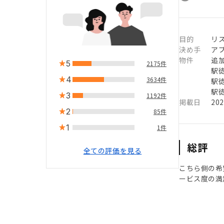
目的
リ
決め手
ア
物件
追
5
2175件
駅徒
4
3634件
駅徒
駅徒
3
1192件
掲載日
20
2
85件
1
1件
総評
全ての評価を見る
こちら側の希
ービス度の満