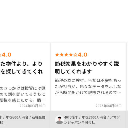
4.0
4.0
いた物件より、より
節税効果をわかりやすく説
件を探してきてくれ
明してくれます
節税の為に検討。当初は不安もあっ
たが担当が、色々なデータを示しな
のきっかけは投資には興
がら時間をかけて説明されるので最
ので話を聞いてるうちに
後は安心して契約しました。 契約
要性を感じたから。購入
についても必要な事 そうでない事
後の年金対策に不安を感
2024年03月30日
2025年04月06日
をしっかり伝えてくてるので非常に
ころ、分かりやすく丁寧
助かりました。
半
/
年収600万円台
/
石福金属
40代後半
/
年収1900万円台
/
アマゾ
て頂いた事に好感を持て
株）
ンジャパン合同会社
拠出年金の相談にも乗っ