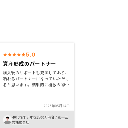
5.0
資産形成のパートナー
購入後のサポートも充実しており、
頼れるパートナーになっていただけ
ると思います。結果的に複数の物件
を所有することになりましたが、い
ずれも素晴らしいものを購入でき、
大変満足しています。各エリアの特
2026年05月14日
長や将来性についても丁寧にご説明
いただけました。特にありません。
40代後半
/
年収1500万円台
/
第一三
共株式会社