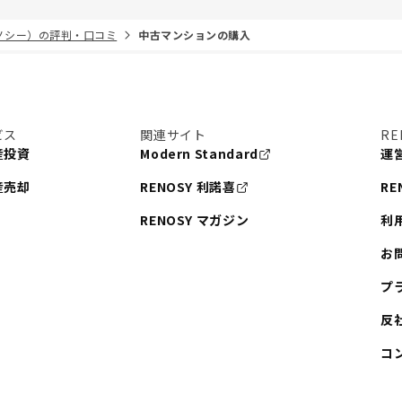
リノシー）の評判・口コミ
中古マンションの購入
ビス
関連サイト
RE
産投資
Modern Standard
運
産売却
RENOSY 利諾喜
RE
RENOSY マガジン
利
お
プ
反
コ