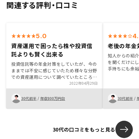
関連する評判・口コミ
5.0
4
資産運用で困ったら株や投資信
老後の年金
託よりも賢く出来る
知人からの紹介
を聞くだけに
投資信託等の年金対策をしていたが、今の
手持ちにも余
ままでは不安に感じていたため様々な分野
なると聞いて購
での資産運用について調べていたところ縁
持っていると、
があって担当者の方から詳しい話を聞くこ
2022年04月29日
にも手元に残
とが出来たのがきっかけでそこからは丁寧
す。
な説明等で購入は即決しました。
30代前半
/
年収800万円台
30代前半
/
30代の口コミをもっと見る