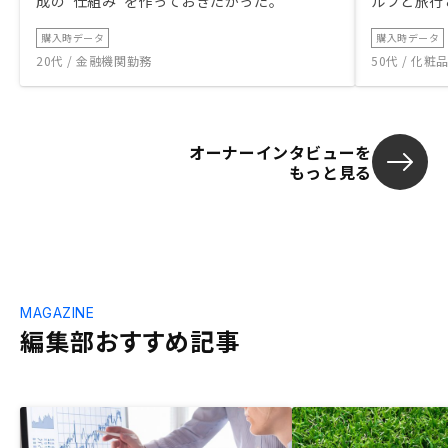
成の“仕組み”を作っておきたかった。
ルフと旅行
購入時データ
購入時データ
20代 / 金融機関勤務
50代 / 化
オーナーインタビューを
もっと見る
MAGAZINE
編集部おすすめ記事