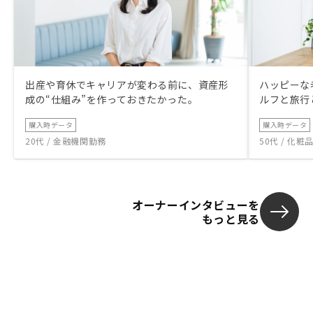
出産や育休でキャリアが変わる前に、資産形
ハッピーな
成の“仕組み”を作っておきたかった。
ルフと旅行
購入時データ
購入時データ
20代 / 金融機関勤務
50代 / 化
オーナーインタビューを
もっと見る