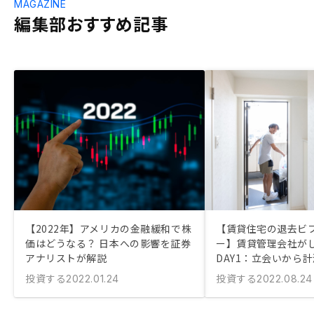
MAGAZINE
編集部おすすめ記事
【2022年】アメリカの金融緩和で株
【賃貸住宅の退去ビ
価はどうなる？ 日本への影響を証券
ー】賃貸管理会社が
アナリストが解説
DAY1：立会いから
投資する
投資する
2022.01.24
2022.08.24