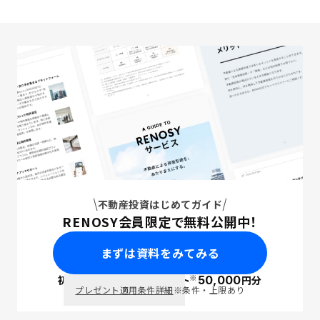
不動産投資はじめてガイド
RENOSY会員限定で無料公開中！
まずは資料をみてみる
※
初回面談で
ポイント
50,000
円分
PayPay
プレゼント適用条件詳細
※条件・上限あり