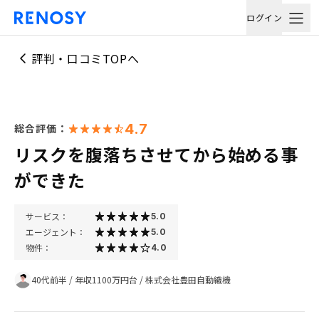
ログイン
評判・口コミTOPへ
4.7
総合評価：
リスクを腹落ちさせてから始める事
ができた
サービス：
5.0
エージェント：
5.0
物件：
4.0
40代前半
/
年収1100万円台
/
株式会社豊田自動織機