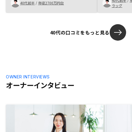
40代前半
/
千万の買い物
40代前半
/
年収2700万円台
ラッグ
ャーとストレ
めての人間もい
側は慣れて何
が、その辺の
40代の口コミをもっと見る
いと感じまし
OWNER INTERVIEWS
オーナーインタビュー