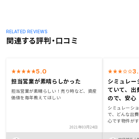
RELATED REVIEWS
関連する評判・口コミ
5.0
3
担当営業が素晴らしかった
シミュレー
ていて、出
担当営業が素晴らしい！売り時など、資産
ので、安心
価値を毎年教えてほしい
シミュレーシ
で、どんな出
心です物件が
2021年03月24日
め、その場での
ました。物件を