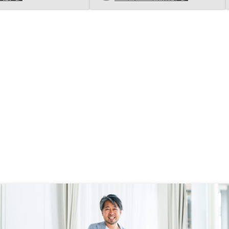
ろ、買おうと思っていた物件が、リ
ノシーさんで購入するより、1割以
上高い購入金額だったため、急遽、
他社との契約をするのをやめて、リ
ノシーさんにお世話になることを決
めた。 初めての方は、とくに数社
で比較することをお勧めします。