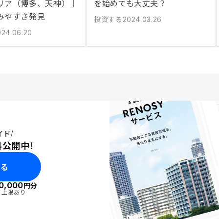
リア（博多、天神）｜
を始めても大丈夫？
みやすさ発見
投資する
2024.03.26
024.06.20
イド
料公開中！
みる
0,000
円分
・上限あり