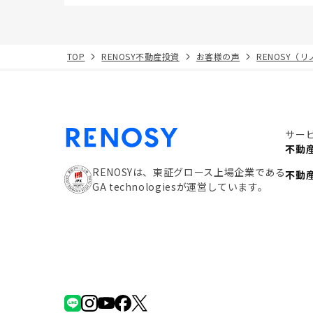
TOP
RENOSY不動産投資
お客様の声
RENOSY（
サー
不動
RENOSYは、東証グロース上場企業である
不動
GA technologiesが運営しています。