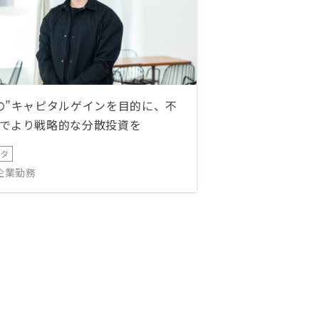
の”キャピタルゲインを目的に、不
でより戦略的な分散投資を
ータ
IT企業勤務