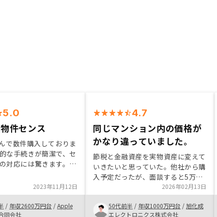
5.0
4.7
、物件センス
同じマンション内の価格が
かなり違っていました。
 さんで数件購入しておりま
的な手続きが簡潔で、セ
節税と金融資産を実物資産に変えて
の対応には驚きます。ま
いきたいと思っていた。他社から購
希望した物件に近いも
入予定だったが、面談すると5万円
物件など随時知らせてい
2023年11月12日
分のPayPayポイントということ
2026年02月13日
が非常にありがたいこと
で、話だけでも聞いてみようと軽い
後ともよろしくお願い申
半
/
年収2600万円台
/
Apple
50代前半
/
年収1000万円台
/
旭化成
気持ちで面談を申し込みをしたとこ
。
n 合同会社
エレクトロニクス株式会社