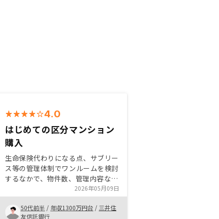
4.0
はじめての区分マンション
購入
生命保険代わりになる点、サブリー
ス等の管理体制でワンルームを検討
するなかで、物件数、管理内容など
他社を上回っていたこと 紹介者へ
2026年05月09日
もアマギフ等の紹介メリットがある
50代前半
/
年収1300万円台
/
三井住
ことは知人なども紹介しやすくなる
友信託銀行