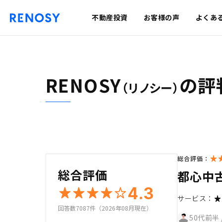
不動産投資
お客様の声
よくあ
RENOSY
の評
（リノシー）
総合評価：
総合評価
都心中
4.3
サービス：
回答数7087件（2026年08月現在）
50代前半