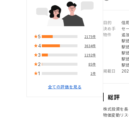
目的
信用
決め手
セ
物件
追
5
2175件
駅徒
4
3634件
駅徒
駅徒
3
1192件
駅徒
2
85件
駅徒
掲載日
20
1
1件
全ての評価を見る
総評
株式投資を長
物価変動リス