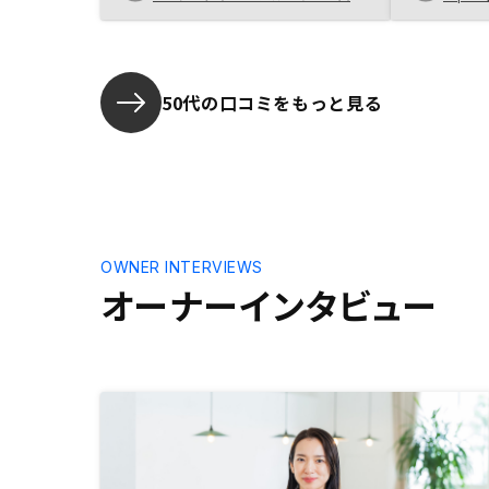
のスムーズな処理。AIでどう物件情
報をフィルタリングしているのか説
明してほしいです。これオススメで
す、の理由をもう少し。。
50代の口コミをもっと見る
OWNER INTERVIEWS
オーナーインタビュー