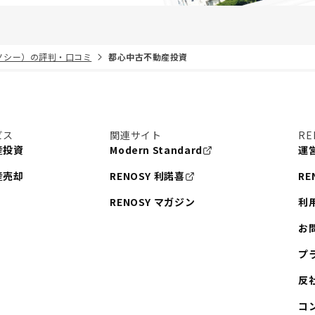
リノシー）の評判・口コミ
都心中古不動産投資
ビス
関連サイト
RE
産投資
Modern Standard
運
産売却
RENOSY 利諾喜
RE
RENOSY マガジン
利
お
プ
反
コ