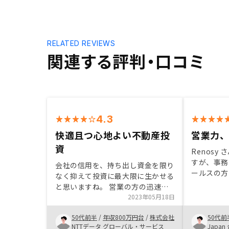
RELATED REVIEWS
関連する評判・口コミ
4.3
快適且つ心地よい不動産投
営業力
資
Renosy
すが、事務
会社の信用を、持ち出し資金を限り
ールスの方
なく抑えて投資に最大限に生かせる
たこちらが
と思いますね。 営業の方の迅速な
の、レアな
手厚いサポート。 AIを併用した優
2023年05月18日
ただけるの
良物件の提案。 DX化による購入前
です、 今
50代前半
/
年収800万円台
/
株式会社
50代前
後の煩雑な事務的処理や、確定申告
し上げます
NTTデータ グローバル・サービス
Japa