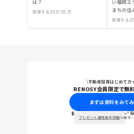
は？
い福岡エ
まちの住
投資する
2021.05.21
投資する
2
不動産投資はじめてガ
RENOSY会員限定で無
まずは資料をみて
※
初回面談で
ポイント
5
PayPay
プレゼント適用条件詳細
※条件