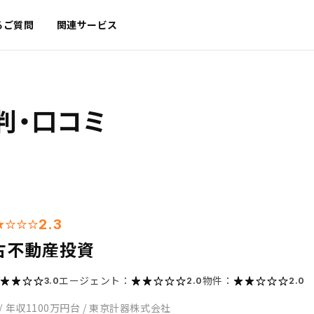
るご質問
関連サービス
判・口コミ
2.3
古不動産投資
エージェント：
物件：
3.0
2.0
2.0
/
年収1100万円台
/
東京計器株式会社