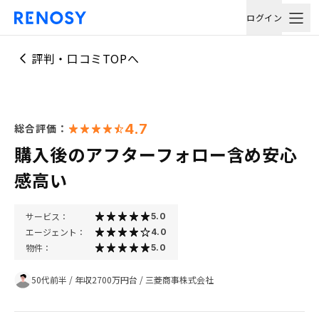
ログイン
評判・口コミTOPへ
4.7
総合評価：
購入後のアフターフォロー含め安心
感高い
サービス：
5.0
エージェント：
4.0
物件：
5.0
50代前半
/
年収2700万円台
/
三菱商事株式会社