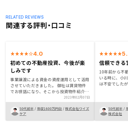
RELATED REVIEWS
関連する評判・口コミ
4.0
5
初めての不動産投資、今後が楽
信頼できる
しみです
10年前から不
いる時に、小
事業譲渡による資金の資産運用として活用
は不安でした
させていただきました。 御社は賃貸物件
寧に回答をし
でお世話になり、そこから投資物件紹介い
私はリノシー
ただきました。 はじめてのことでした
2023年02月07日
ではなく、小
が、色々わかりやすく説明いただきまし
したと思ってま
50代前半
/
年収1600万円台
/
株式会社ワイズ
50代前半
/
た。 はじめたばかりですが満足いくよう
人ぐらいしか
ケア
株式会社
でしたら、知人に紹介したいと思います。