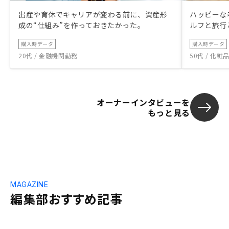
出産や育休でキャリアが変わる前に、資産形
ハッピーな
成の“仕組み”を作っておきたかった。
ルフと旅行
購入時データ
購入時データ
20代 / 金融機関勤務
50代 / 化
オーナーインタビューを
もっと見る
MAGAZINE
編集部おすすめ記事