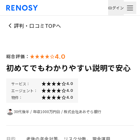
ログイン
評判・口コミTOPへ
4.0
総合評価：
初めてでもわかりやすい説明で安心
サービス：
4.0
エージェント：
4.0
物件：
4.0
30代後半
/
年収1000万円台
/
株式会社あおぞら銀行
目的
老後の年金対策、 リスク分散、 現金運用