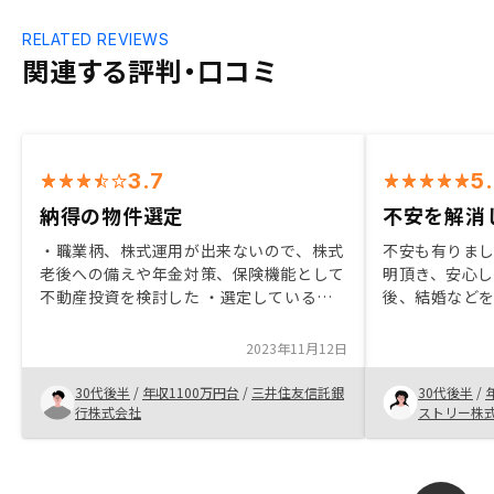
RELATED REVIEWS
関連する評判・口コミ
3.7
5
納得の物件選定
不安を解消
・職業柄、株式運用が出来ないので、株式
不安も有りま
老後への備えや年金対策、保険機能として
明頂き、安心し
不動産投資を検討した ・選定している物
後、結婚など
件の理由が合理的で、今後も価値が下がら
相談したいです
ないと見込まれる物件であったこと ・テ
くお願いします
2023年11月12日
クノロジーを駆使した合理化、管理面での
ざいました。
先進性が感じられた・最初の電話勧誘時
30代後半
/
年収1100万円台
/
三井住友信託銀
30代後半
/
(運用ニーズ喚起時)に話した内容(資産背
行株式会社
ストリー株
景、フロー等)を、図やレポートにまとめ
て、提供するサービスもあって良いかと思
う ・購入物件の価格の合理性の説明がも