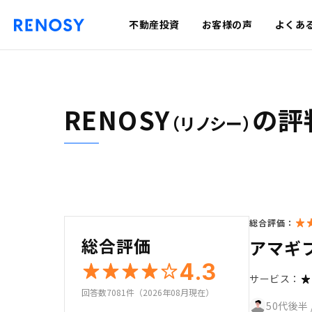
不動産投資
お客様の声
よくあ
RENOSY
の評
（リノシー）
総合評価：
総合評価
アマギ
4.3
サービス：
回答数7081件（2026年08月現在）
50代後半