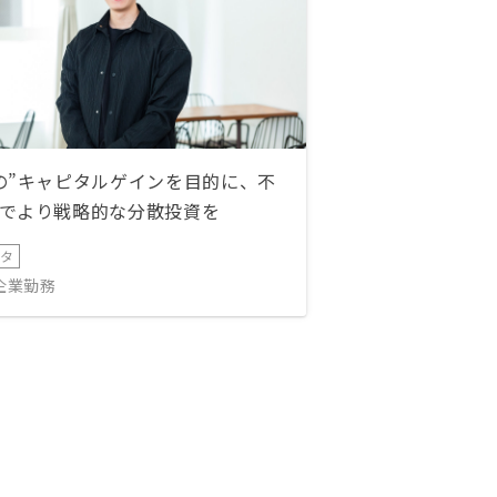
の”キャピタルゲインを目的に、不
でより戦略的な分散投資を
ータ
IT企業勤務