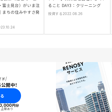
・富士見台）がいま注
ること DAY3：クリーニング
｜まちの住みやすさ発
投資する
2022.08.26
23.10.24
イド
料公開中！
みる
0,000
円分
・上限あり