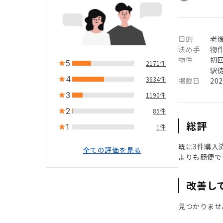
目的
老
決め手
物
物件
初
5
2171件
駅徒
4
3634件
掲載日
20
3
1190件
2
85件
総評
1
1件
既に3件購入
全ての評価を見る
よりも簡便で
改善し
見つかりませ