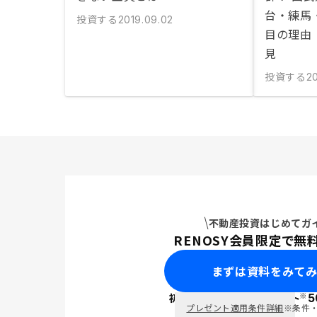
台・練馬
投資する
2019.09.02
目の理由
見
投資する
20
不動産投資はじめてガ
RENOSY会員限定で無
まずは資料をみて
※
初回面談で
ポイント
5
PayPay
プレゼント適用条件詳細
※条件