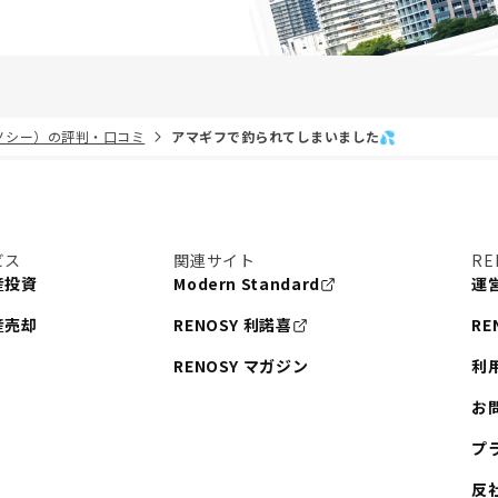
リノシー）の評判・口コミ
アマギフで釣られてしまいました💦
ビス
関連サイト
RE
産投資
Modern Standard
運
産売却
RENOSY 利諾喜
RE
RENOSY マガジン
利
お
プ
反