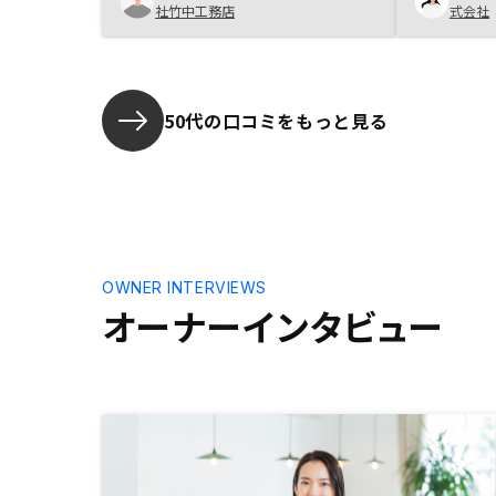
今の経済動向からのアドバイスや現
社竹中工務店
式会社
となりまし
在の家賃と周辺相場との比較や対比
いますが、
など適正度合いのアドバイス
郵送で全て
結し、対面
かつスムー
50代の口コミをもっと見る
的です。地
全く感じま
て時間が取
いる」とい
にこそ、こ
体感してほ
OWNER INTERVIEWS
オーナーインタビュー