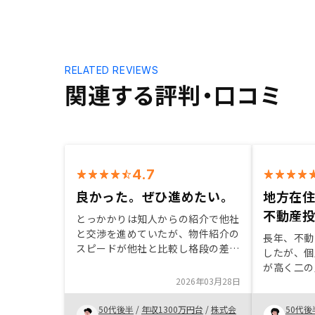
RELATED REVIEWS
関連する評判・口コミ
4.7
良かった。ぜひ進めたい。
地方在
不動産
とっかかりは知人からの紹介で他社
と交渉を進めていたが、物件紹介の
長年、不動
スピードが他社と比較し格段の差が
したが、個
ある。 不動産投資の印象はあまり
が高く二の
良くはなかったが、 その先入観が
2026年03月28日
んな折、実
説明を聞いていると変わった。 目
から紹介を
的に応じた投資が可能であること。
50代後半
/
年収1300万円台
/
株式会
50代後
を聞き納得