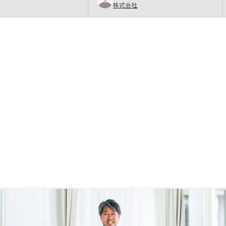
株式会社
た。 私は秋田に住んで
自分達夫婦の今後を考え、購入を決
RENOSYはオンラインや
めました。 ・他ではなくRENOSY
の合意形成・手続きが完
に決めた理由は、リスクへの対応な
よりもむしろスピーディ
どサービスが行き届いているうえ
ズに進められたのが印象
に、企業としての信頼度が高いと思
方在住による不自由さは
えたからです。
せんでした。 「忙しく
れない」「遠方に住んで
った理由で迷っている方
の手軽さと安心感をぜひ
しいです。