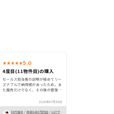
5.0
4度目(11物件目)の購入
セールス担当者の説明が極めてリー
ズナブルで納得感があったため。ま
た販売だけでなく、その後の管理や
確定申告手続までトータルサポート
を頂ける点にも魅力を感じた。同時
2026年07月30日
にアプリを始め、ITを活用した全て
のクライアントエクスペリエンスが
50代後半
/
年収6400万円台
/
LGTウ