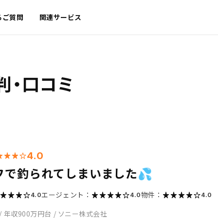
るご質問
関連サービス
判・口コミ
4.0
フで釣られてしまいました💦
エージェント：
物件：
4.0
4.0
4.0
/
年収900万円台
/
ソニー株式会社