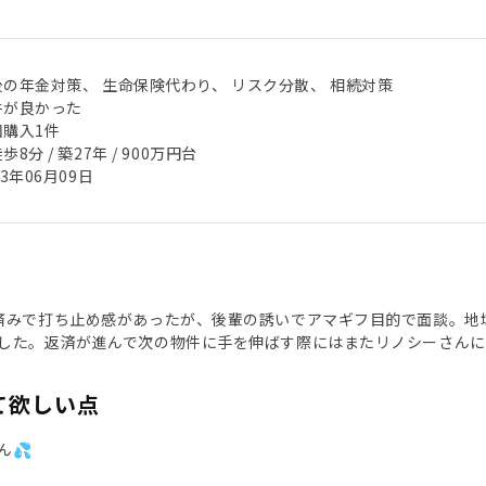
後の年金対策、 生命保険代わり、 リスク分散、 相続対策
件が良かった
回購入1件
歩8分 / 築27年 / 900万円台
23年06月09日
済みで打ち止め感があったが、後輩の誘いでアマギフ目的で面談。地
した。返済が進んで次の物件に手を伸ばす際にはまたリノシーさんに
て欲しい点
ん💦