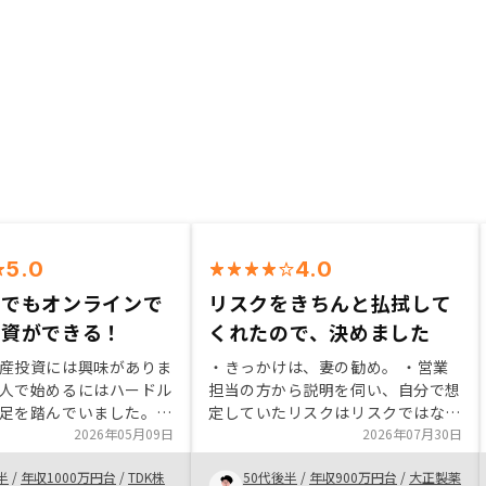
5.0
4.0
住でもオンラインで
リスクをきちんと払拭して
投資ができる！
くれたので、決めました
産投資には興味がありま
・きっかけは、妻の勧め。 ・営業
人で始めるにはハードル
担当の方から説明を伺い、自分で想
足を踏んでいました。そ
定していたリスクはリスクではない
際に投資をしている知人
2026年05月09日
ことがわかり、また、年齢的に今が
2026年07月30日
受け、面談で詳しい説明
始める最後のチャンスと思いまし
半
/
年収1000万円台
/
TDK株
50代後半
/
年収900万円台
/
大正製薬
できたことが大きな一歩
た。 ・子育てが一段落するので、