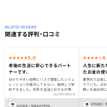
RELATED REVIEWS
関連する評判・口コミ
5.0
4
老後の生活に安心できるパート
人生に新た
ナーです。
たお金の使
分かりやすい説明とリスク管理したシミュ
業界内で比較
レーションを提示してもらい、納得して契
でていた。AI
約できました。将来の生活に対する対策を
勢いを総合的に
検討していたところ、現時点での条件が合
2022年10月01日
決断が出来て
い、ご縁も感じたので、お願いしようと思
における収支
50代前半
/
いました。金利上昇時のローンシミュレー
スを提示いた
50代前半
/
年収800万円台