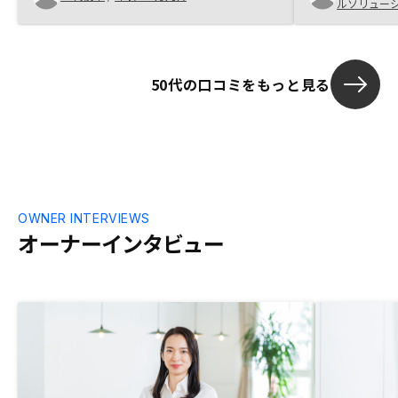
ルソリュー
ションを複数提示していただけるとより誠
トケースが他
実に感じられるかなと思います。
とは思えず、
ると考えてい
繕積立金、火
50代の口コミをもっと見る
どの税金、現
ョンは、購入
ケースのみで
で作成しない
を会社の売り
番最適となる
と思う。
OWNER INTERVIEWS
オーナーインタビュー