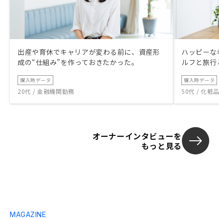
出産や育休でキャリアが変わる前に、資産形
ハッピーな
成の“仕組み”を作っておきたかった。
ルフと旅行
購入時データ
購入時データ
20代 / 金融機関勤務
50代 / 化
オーナーインタビューを
もっと見る
MAGAZINE