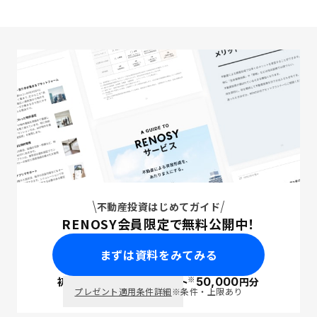
不動産投資はじめてガイド
RENOSY会員限定で無料公開中！
まずは資料をみてみる
※
初回面談で
ポイント
50,000
円分
PayPay
プレゼント適用条件詳細
※条件・上限あり