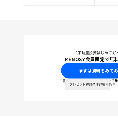
不動産投資はじめてガ
RENOSY会員限定で無
まずは資料をみて
※
初回面談で
ポイント
5
PayPay
プレゼント適用条件詳細
※条件