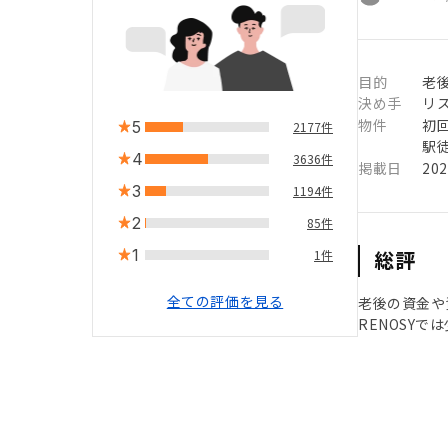
目的
老
決め手
リ
物件
初
5
2177件
駅徒
4
3636件
掲載日
20
3
1194件
2
85件
1
総評
1件
全ての評価を見る
老後の資金や
RENOSY