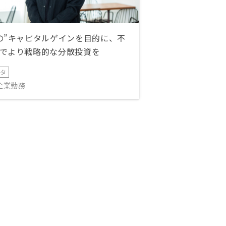
の”キャピタルゲインを目的に、不
でより戦略的な分散投資を
ータ
IT企業勤務