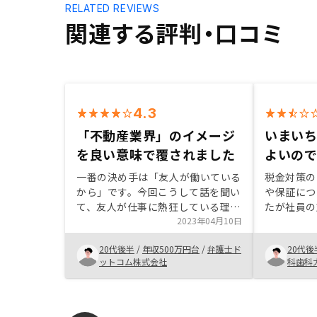
RELATED REVIEWS
関連する評判・口コミ
4.3
「不動産業界」のイメージ
いまい
を良い意味で覆されました
よいの
一番の決め手は「友人が働いている
税金対策の
から」です。今回こうして話を聞い
や保証につ
て、友人が仕事に熱狂している理由
たが社員の
が分かりました。大きなビジョンに
2023年04月10日
せっかくい
向かって、日々ストレッチしなが
いるのだか
20代後半
/
年収500万円台
/
弁護士ド
20代後
ら、時にリスクを取りながら、誠実
分かりやす
ットコム株式会社
科歯科
に努力を重ねていることを知り、感
だ。 不動
動すら覚えました。貴社はきっとこ
らおすすめ
れからも「より良い未来」を目指し
て、誰に言われるでもなく努力を重