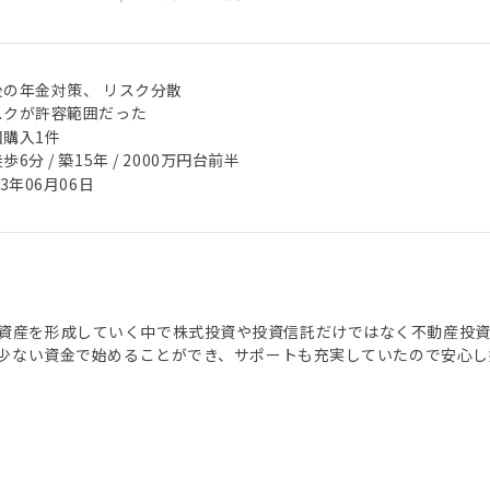
後の年金対策、 リスク分散
スクが許容範囲だった
回購入1件
歩6分 / 築15年 / 2000万円台前半
23年06月06日
資産を形成していく中で株式投資や投資信託だけではなく不動産投
では少ない資金で始めることができ、サポートも充実していたので安心