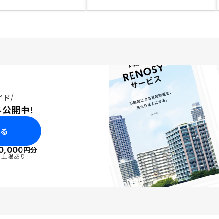
イド
料公開中！
みる
0,000
円分
・上限あり