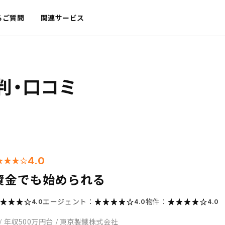
るご質問
関連サービス
判・口コミ
4.0
資金でも始められる
エージェント：
物件：
4.0
4.0
4.0
/
年収500万円台
/
東京製鐵株式会社