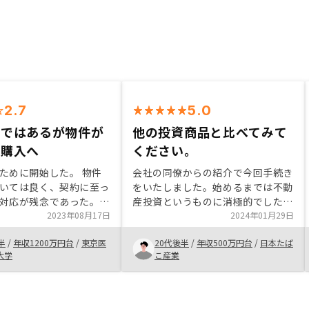
2.7
5.0
ちではあるが物件が
他の投資商品と比べてみて
で購入へ
ください。
ために開始した。 物件
会社の同僚からの紹介で今回手続き
いては良く、契約に至っ
をいたしました。始めるまでは不動
対応が残念であった。
産投資というものに消極的でした
い物件やプランを揃えて
2023年08月17日
が、将来性や利回りの良さが他の投
2024年01月29日
らもう少し連携の取れた
資商品と比べても段違いに良いこ
半
/
年収1200万円台
/
東京医
20代後半
/
年収500万円台
/
日本たば
い説明をしてほしいもの
と、リノシーという会社の成長性、
大学
こ産業
産投資に慣れている方な
担当営業の方の親身に話を聞いてく
かと感じる。
れる姿勢に感動して即契約しまし
た。