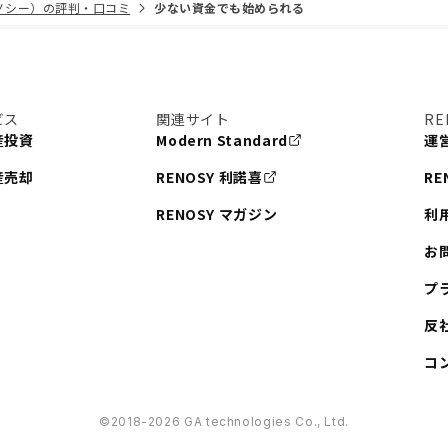
リノシー）の評判・口コミ
少ない資金でも始められる
ビス
関連サイト
RE
産投資
Modern Standard
運
産売却
RENOSY 利諾喜
RE
RENOSY マガジン
利
お
プ
反
コ
©︎2018-2026 GA technologies Co., Ltd.