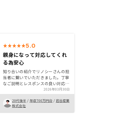
5.0
親身になって対応してくれ
る為安心
知り合いの紹介でリノシーさんの担
当者に繋いでいただきました。丁寧
なご説明とレスポンスの良い対応に
満足し、購入を決めました。 分か
2026年03月30日
らないことなども丁寧に教えていた
20代後半
/
年収700万円台
/
岩谷産業
だき なるので、不安なく始めるこ
株式会社
とができると思います。