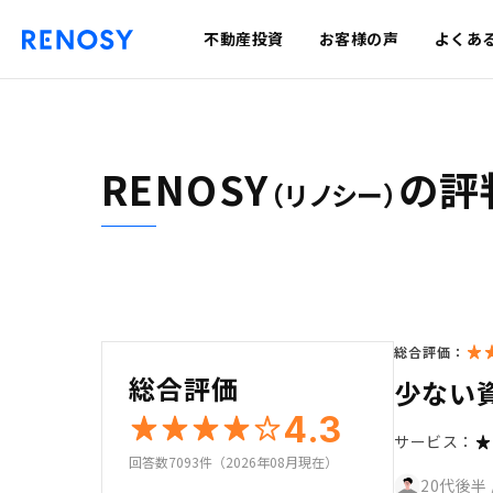
不動産投資
お客様の声
よくあ
RENOSY
の評
（リノシー）
総合評価：
総合評価
少ない
4.3
サービス：
回答数7093件（2026年08月現在）
20代後半