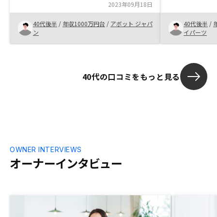
せていただき
子化されていて手続き管理が圧倒的に簡
2023年09月18日
下、お資金を
便。やはり良い物件が購入できなけば不動
意識して適度
40代後半
/
年収1000万円台
/
アボット ジャパ
40代後半
/
産投資は成功しないのでRENOSYでの不動
ン
イパーツ
産投資は他の会社に比べてお勧めしたい。
40代の口コミをもっと見る
OWNER INTERVIEWS
オーナーインタビュー