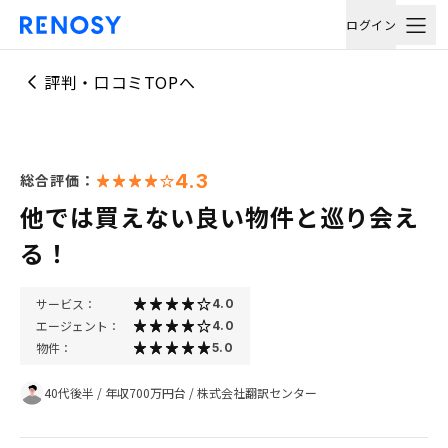
ログイン
評判・口コミTOPへ
4.3
総合評価：
他では買えない良い物件と巡り会え
る！
サービス：
4.0
エージェント：
4.0
物件：
5.0
40代後半
/
年収700万円台
/
株式会社翻訳センター