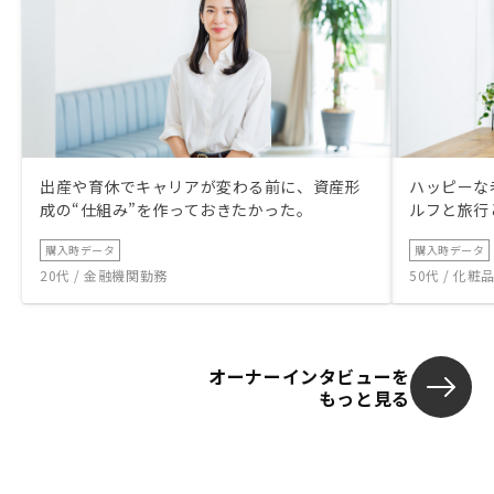
出産や育休でキャリアが変わる前に、資産形
ハッピーな
成の“仕組み”を作っておきたかった。
ルフと旅行
購入時データ
購入時データ
20代 / 金融機関勤務
50代 / 化
オーナーインタビューを
もっと見る