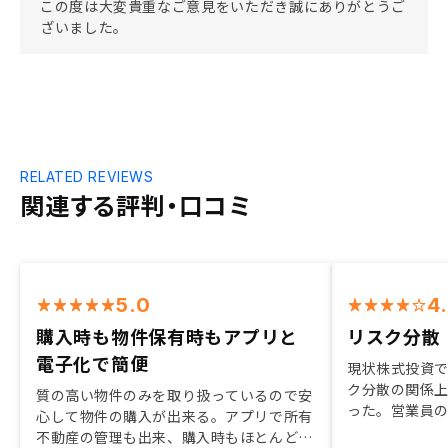
この度は大変貴重なご意見をいただき誠にありがとうご
ざいました。
RELATED REVIEWS
関連する評判・口コミ
5.0
4
購入時も物件保有時もアプリと
リスク分散
電子化で簡便
現状株式投資
ク分散の関係
質の高い物件のみを取り扱っているので安
った。営業員
心して物件の購入が出来る。アプリで所有
ったため小職
不動産の管理も出来、購入時もほとんど電