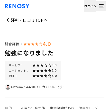
ログイン
評判・口コミTOPへ
4.0
総合評価：
勉強になりました
サービス：
3.0
エージェント：
5.0
物件：
4.0
40代前半
/
年収900万円台
/
TIS株式会社
目的
老後の年金対策、 生命保険代わり、 信用(ローン)