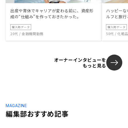
出産や育休でキャリアが変わる前に、資産形
ハッピーな
成の“仕組み”を作っておきたかった。
ルフと旅行
購入時データ
購入時データ
20代 / 金融機関勤務
50代 / 化
オーナーインタビューを
もっと見る
MAGAZINE
編集部おすすめ記事