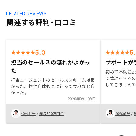
RELATED REVIEWS
関連する評判・口コミ
5.0
5
担当のセールスの流れがよかっ
サポートが
た
初めて不動産
で管理をする
担当エージェントのセールススキームは良
してきません
かった。物件自体も見に行って立地など良
ることが多く
かった。
した。
2020年09月09日
40代前半
/
年収600万円台
40代前半
/