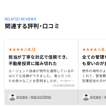
RELATED REVIEWS
関連する評判・口コミ
4.0
4
担当が丁寧な対応で信頼でき、
全ての管理
不動産投資に踏み切れた
も安いのが
エージェント自身が物件を運用しているの
物件の場所が
はとても信頼ができました。 素人だった
くれて、管理
ため色々なことを質問ましたが、一つ一つ
営業担当の方
丁寧に説明して頂けたため「ここであれ
2020年08月06日
もありそうだ
ば」と限度額一杯までの投資を踏み切る事
べて駅近で築
ができました。2ヶ月毎くらいで物件の家
のがよかった
40代前半
/
年収1000万円台
40代前半
/
賃情報（他の部屋はいくらで貸し出されて
る？）、販売状況（いくらで取引されてい