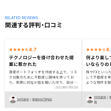
RELATED REVIEWS
関連する評判・口コミ
4.7
4
テクノロジーを掛け合わせた提
何より楽し
案に惹かれた
いならりの
資産ポートフォリオを作成する上で、リス
株やFXといっ
ク分散のために不動産に興味を持ってお
して不動産を
り、実際に何社か話を聞いた中で、自分の
ような物件を
考えや今の状況を伝えた上で自分に合う提
2021年07月02日
んな物件が自
案をしていただいた点と、不動産とテクノ
全くわからな
30代前半
/
ロジーを掛け合わせてやっている点に惹か
話する中で自
30代前半
/
年収600万円台
社
れてRENOSYで不動産を購入しました。
感を持って物