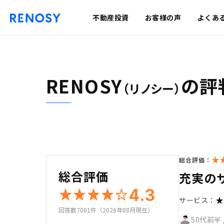
不動産投資
お客様の声
よくあ
RENOSY
の評
（リノシー）
総合評価：
総合評価
充実の
4.3
サービス：
回答数7081件（2026年08月現在）
50代前半