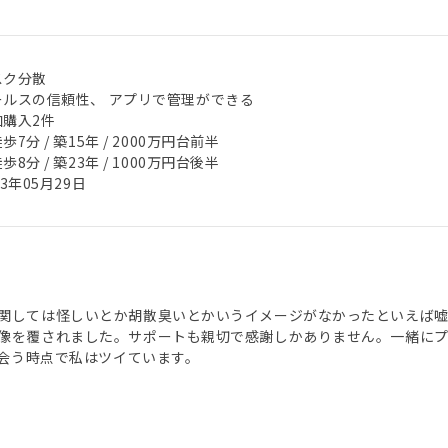
スク分散
ールスの信頼性、 アプリで管理ができる
加購入2件
歩7分 / 築15年 / 2000万円台前半
歩8分 / 築23年 / 1000万円台後半
23年05月29日
関しては怪しいとか胡散臭いとかいうイメージがなかったといえば
像を覆されました。サポートも親切で感謝しかありません。一緒に
に出会う時点で私はツイています。