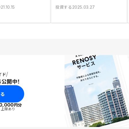
投資する
21.10.15
2025.03.27
イド
料公開中！
みる
0,000
円分
・上限あり