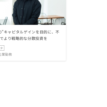
の”キャピタルゲインを目的に、不
でより戦略的な分散投資を
ータ
IT企業勤務