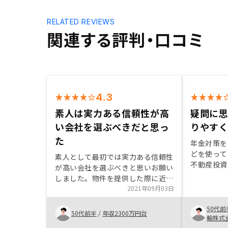
RELATED REVIEWS
関連する評判・口コミ
4.3
素人は実力ある信頼性が高
疑問に
い会社を選ぶべきだと思っ
りやす
た
年金対策を
どを使って
素人として最初では実力ある信頼性
不動産投資
が高い会社を選ぶべきと思いお願い
で、ネット
しました。物件を提供した際に近く
数千万の借
の開発計画、魅力的なところなど情
2021年09月03日
ったが、担
報をいただいたら決め手になるかも
歩踏み出そ
50代前
しれません。
50代前半
/
年収2300万円台
輸株式