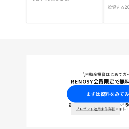
投資する
20
不動産投資はじめてガ
RENOSY会員限定で無
まずは資料をみて
※
初回面談で
ポイント
5
PayPay
プレゼント適用条件詳細
※条件