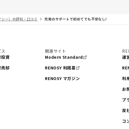
リノシー）の評判・口コミ
充実のサポートで初めてでも不安なし!
ビス
関連サイト
RE
産投資
Modern Standard
運
産売却
RENOSY 利諾喜
RE
RENOSY マガジン
利
お
プ
反
コ