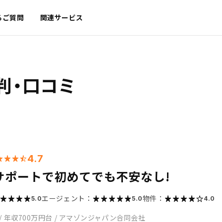
るご質問
関連サービス
判・口コミ
4.7
サポートで初めてでも不安なし!
エージェント：
物件：
5.0
5.0
4.0
/
年収700万円台
/
アマゾンジャパン合同会社