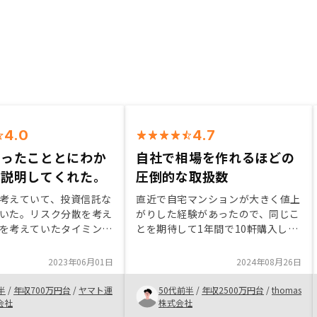
4.0
4.7
思ったこととにわか
自社で相場を作れるほどの
く説明してくれた。
圧倒的な取扱数
考えていて、投資信託な
直近で自宅マンションが大きく値上
いた。リスク分散を考え
がりした経験があったので、同じこ
を考えていたタイミング
とを期待して1年間で10軒購入しま
広告を見て申し込んだ。
した。 GAの物件はそもそも独自
金を背負う事に抵抗があ
（自社）流通で一般マーケットに出
2023年06月01日
2024年08月26日
当者の説明を聞いて、一
ていません。 GAは自社で相場を作
うと思い購入を決めた。
れるほどの圧倒的な取扱数（シェ
半
/
年収700万円台
/
ヤマト運
50代前半
/
年収2500万円台
/
thomas
ア）を持っています。 なのでGA物
会社
株式会社