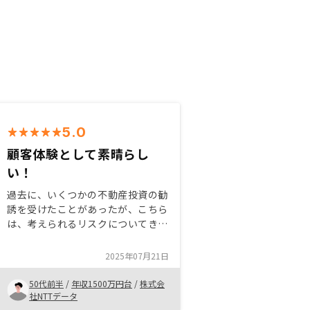
5.0
顧客体験として素晴らし
い！
過去に、いくつかの不動産投資の勧
誘を受けたことがあったが、こちら
は、考えられるリスクについてきち
んと説明をしてくれた。また、それ
でもリスクとして顕在化する可能性
2025年07月21日
があるものについても説明をしてい
ただけたので、きちんとリスクを把
50代前半
/
年収1500万円台
/
株式会
握したうえで、進めることができ
社NTTデータ