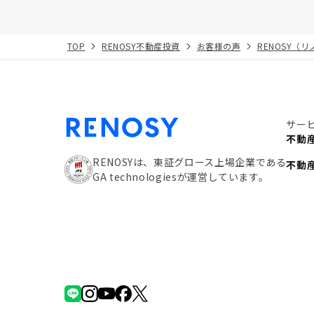
TOP
RENOSY不動産投資
お客様の声
RENOSY（
サー
不動
RENOSYは、東証グロース上場企業である
不動
GA technologiesが運営しています。