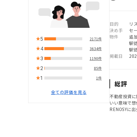
目的
リ
決め手
セ
物件
追
5
2171件
駅徒
4
3634件
駅徒
掲載日
20
3
1190件
2
85件
1
1件
総評
全ての評価を見る
不動産投資に
いい意味で想
RENOSY