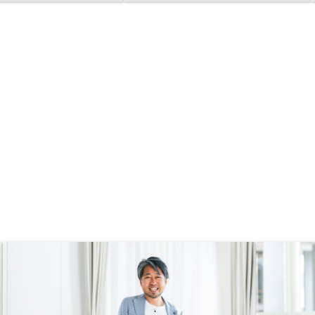
件は相場より高めですが、投資用ロ
ーンをそれなりの条件で（年収の
10倍くらい）引けるのでメリット
があると感じてます。自宅の残債は
関係ありませんでした。 不動産ア
ニキも言ってましたが、 ・素人は
安く買って高く売ることを期待して
はいけない。 ・キャッシュフロー
で儲けるというのも不可能。 →他
人資本で元本毀損しないものを買う
ことが重要。自分はこの考え方＋節
税目的で購入。 最低でも5年保有
し、そこで初めて結果が分かると思
います。 なんとなく5年後にやって
て良かったな、という結果が待って
いる気がしています。面積が広い物
件の比率を上げて欲しい。