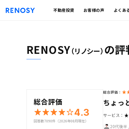
不動産投資
お客様の声
よくあ
RENOSY
の評
（リノシー）
総合評価：
総合評価
ちょっ
4.3
サービス：
回答数7090件（2026年08月現在）
20代後半