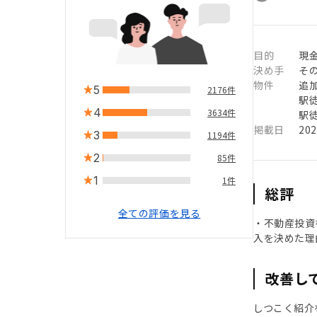
目的
現
決め手
そ
物件
追
5
2176件
駅徒
4
3634件
駅徒
掲載日
20
3
1194件
2
85件
1
1件
総評
全ての評価を見る
・不動産投資を
入を決めた理
改善し
しつこく紹介