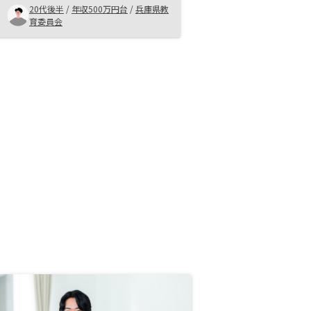
慮なくリノシーさんにきいて、判断
20代後半
/
年収500万円台
/
兵庫県教
することがおすすめです！きっと無
育委員会
理矢理はなく寄り添って対応してく
れます。