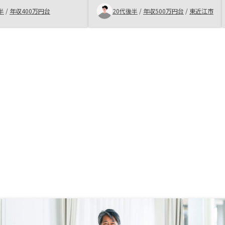
で、月々のキャッシュフ
者の説明が丁寧で信頼できたからで
半
/
年収400万円台
20代後半
/
年収500万円台
/
東近江市
スとならないが、将来的
す。 特に初心者にとっては、シ
待できる。
ミュレーションや税務面のサポート
が充実していたことが安心材料にな
りました。 購入を検討している
方には、まず信頼できる担当者に相
談し、自分の将来設計に合った投資
かどうかを見極めることをおすすめ
します。