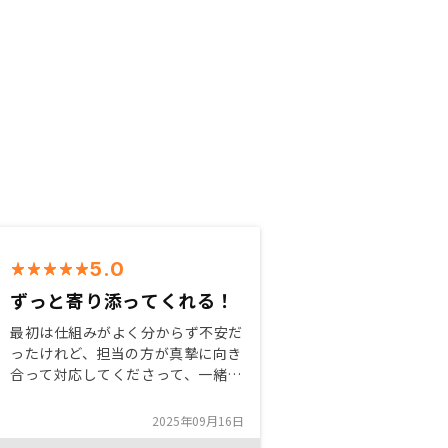
5.0
ずっと寄り添ってくれる！
最初は仕組みがよく分からず不安だ
ったけれど、担当の方が真摯に向き
合って対応してくださって、一緒に
やっていけそうと感じたので始めま
した。これから購入をしようか迷っ
2025年09月16日
ている方は、分からないところを遠