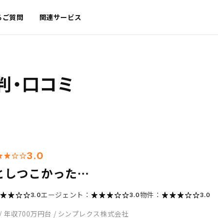
るご質問
関連サービス
判・口コミ
3.0
としつこかった…
エージェント：
物件：
3.0
3.0
3.0
/
年収700万円台
/
シンプレクス株式会社