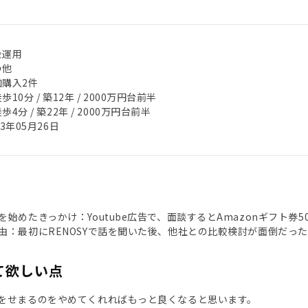
金運用
の他
加購入2件
歩10分 / 築12年 / 2000万円台前半
歩4分 / 築22年 / 2000万円台前半
23年05月26日
始めたきっかけ：Youtube広告で、面談するとAmazonギフト券50
由：最初にRENOSYで話を聞いた後、他社との比較検討が面倒だっ
て欲しい点
をせまるのをやめてくれればもっと良くなると思います。