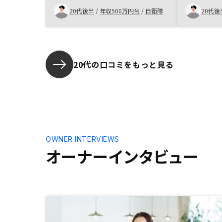
にスムーズ
20代後半
/
年収500万円台
/
自衛隊
20代後
ローはプラ
に利益は期
20代の口コミをもっと見る
OWNER INTERVIEWS
オーナーインタビュー