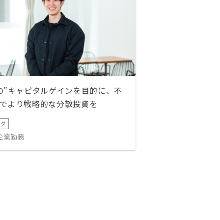
の”キャピタルゲインを目的に、不
でより戦略的な分散投資を
ータ
IT企業勤務