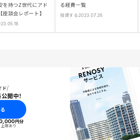
安を持つZ世代にアド
る経費一覧
【座談会レポート】
投資する
2023.07.26
23.05.18
イド
料公開中！
みる
0,000
円分
・上限あり