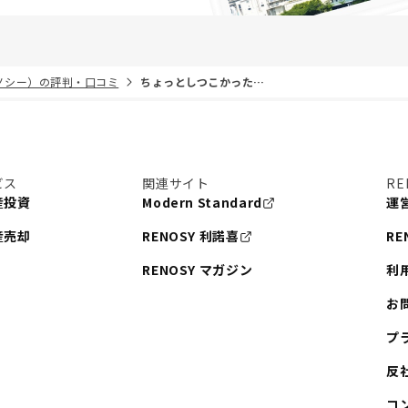
リノシー）の評判・口コミ
ちょっとしつこかった…
ビス
関連サイト
RE
産投資
Modern Standard
運
産売却
RENOSY 利諾喜
RE
RENOSY マガジン
利
お
プ
反
コ