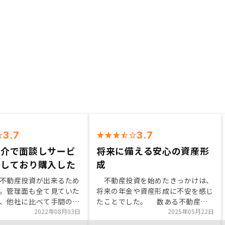
3.7
3.7
紹介で面談しサービ
将来に備える安心の資産形
実しており購入した
成
不動産投資が出来るため
不動産投資を始めたきっかけは、
。管理面も全て見ていた
将来の年金や資産形成に不安を感じ
、他社に比べて手間のか
たことでした。 数ある不動産会
資ができる。購入を決断
2022年08月03日
社の中でもRENOSYを選んだ理由
2025年05月22日
際に契約するまでも非常
は、物件情報の透明性が高く、担当