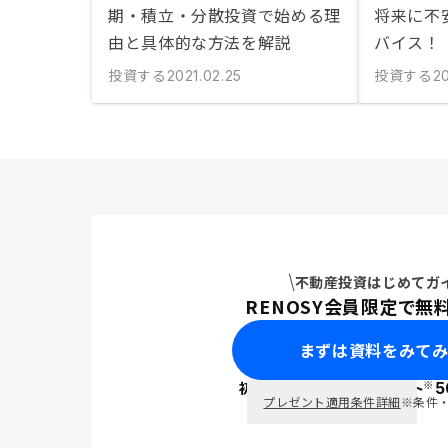
期・積立・分散投資で始める理
将来に不
由と具体的な方法を解説
バイス！
投資する
投資する
2021.02.25
20
不動産投資はじめてガ
RENOSY会員限定で無
まずは資料をみて
※
初回面談で
ポイント
5
PayPay
プレゼント適用条件詳細
※条件