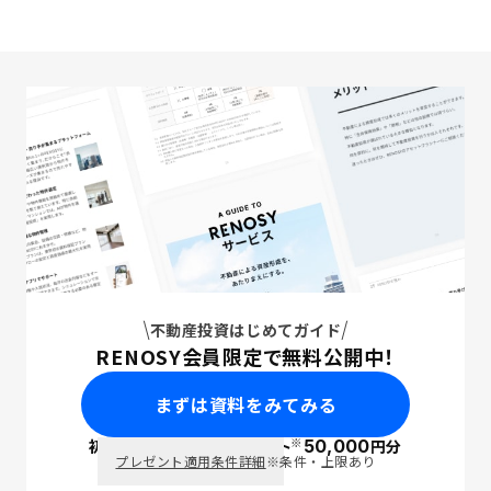
不動産投資はじめてガイド
RENOSY会員限定で無料公開中！
まずは資料をみてみる
※
初回面談で
ポイント
50,000
円分
PayPay
プレゼント適用条件詳細
※条件・上限あり