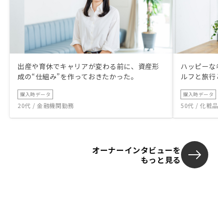
出産や育休でキャリアが変わる前に、資産形
ハッピーな
成の“仕組み”を作っておきたかった。
ルフと旅行
購入時データ
購入時データ
20代 / 金融機関勤務
50代 / 化
オーナーインタビューを
もっと見る