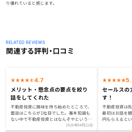
り優れていると感じます。
RELATED REVIEWS
関連する評判・口コミ
4.7
5
メリット・懸念点の要点を絞り
セールスの
話をしてくれた
す！
不動産投資に興味を持ち始めたところで、
不動産投資は
面談はこちらが1社目でした。基本知識も
最初はお話を聞
ない中で不動産投資とはなんぞやというと
円もらえると
ころがGAさんの強み、メリット懸念点な
2020年04月21日
聞いてみようと
どを要点のみさくさくと説明頂き、話が理
いているうち