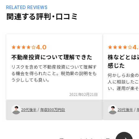
RELATED REVIEWS
関連する評判・口コミ
4.0
4
不動産投資について理解できた
株などとは
感じた
リスクを含めて不動産投資について理解す
る機会を得られたこと。税効果の説明をも
何かしらお金
う少ししても良い。
人に相談した
い、運用が楽
2021年02月21日
20代後半
/
年収800万円台
20代後半
/