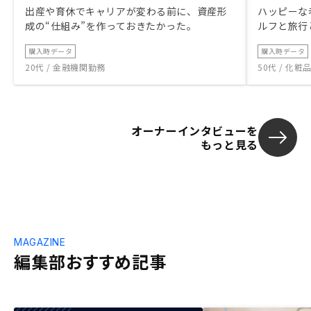
出産や育休でキャリアが変わる前に、資産形
ハッピーな
成の“仕組み”を作っておきたかった。
ルフと旅行
購入時データ
購入時データ
20代 / 金融機関勤務
50代 / 化
オーナーインタビューを
もっと見る
MAGAZINE
編集部おすすめ記事