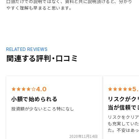
口頭だけでの説明ではなく、資料と共に説明頂けると、分かり
やすく理解も早まると思います。
RELATED REVIEWS
関連する評判・口コミ
4.0
5
小額で始められる
リスクがク
当が信頼で
投資額が少ないところ特になし
リスクをクリ
も充実してい
た。不安はあ
2020年11月14日
に信頼できる