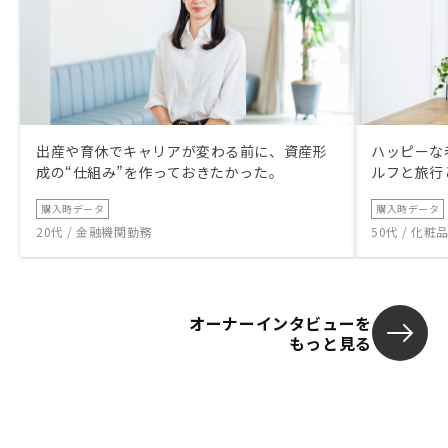
出産や育休でキャリアが変わる前に、資産形
ハッピーな
成の“仕組み”を作っておきたかった。
ルフと旅行
購入時データ
購入時データ
20代 / 金融機関勤務
50代 / 化
オーナーインタビューを
もっと見る