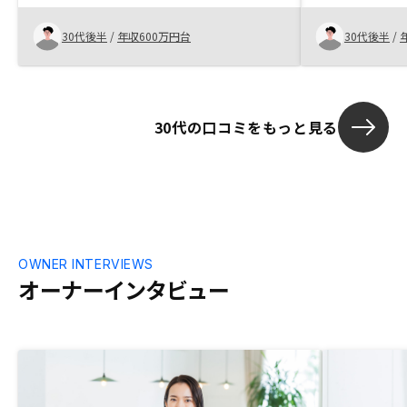
った！投資用
に近いのでは
30代後半
/
年収600万円台
30代後半
/
身の住まいも
います。
30代の口コミをもっと見る
OWNER INTERVIEWS
オーナーインタビュー