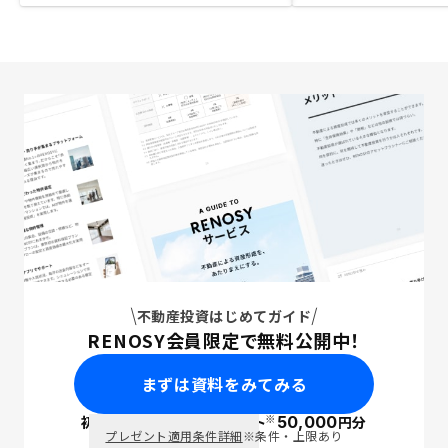
不動産投資はじめてガイド
RENOSY会員限定で無料公開中！
まずは資料をみてみる
※
初回面談で
ポイント
50,000
円分
PayPay
プレゼント適用条件詳細
※条件・上限あり