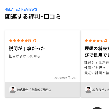
RELATED REVIEWS
関連する評判・口コミ
5.0
4
説明が丁寧だった
理想の将来
びで信用で
担当がよかったから
理想とする将
件選びを行っ
最初の計画と
2020年05月12日
したので、最
れた方が良い
30代後半
/
年収900万円台
30代後半
/