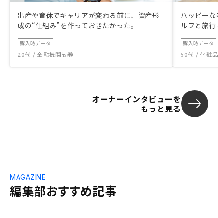
出産や育休でキャリアが変わる前に、資産形
ハッピーな
成の“仕組み”を作っておきたかった。
ルフと旅行
購入時データ
購入時データ
20代 / 金融機関勤務
50代 / 化
オーナーインタビューを
もっと見る
MAGAZINE
編集部おすすめ記事