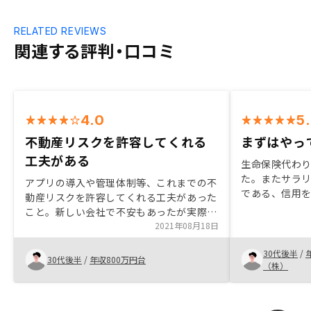
RELATED REVIEWS
関連する評判・口コミ
4.0
5
不動産リスクを許容してくれる
まずはやっ
工夫がある
生命保険代わ
た。またサラ
アプリの導入や管理体制等、これまでの不
である、信用
動産リスクを許容してくれる工夫があった
も良いと思い
こと。新しい会社で不安もあったが実際に
字なのは厳し
オフィスで担当の方の話を聞くと非常にし
2021年08月18日
であるがゆえ
っかりしており、信頼感が持てたこと。
ラマイゼロで
30代後半
/
30代後半
/
年収800万円台
ば良いという考
（株）
を検討してい
れば良い、と
めても良いの