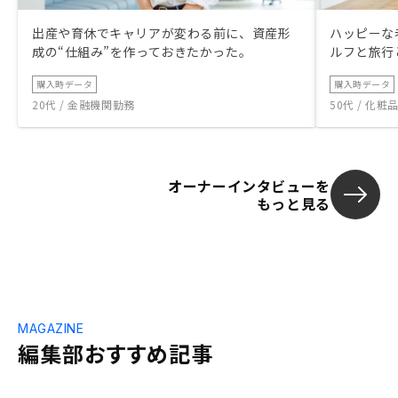
出産や育休でキャリアが変わる前に、資産形
ハッピーな
成の“仕組み”を作っておきたかった。
ルフと旅行
購入時データ
購入時データ
20代 / 金融機関勤務
50代 / 化
オーナーインタビューを
もっと見る
MAGAZINE
編集部おすすめ記事