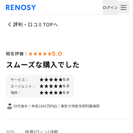
ログイン
評判・口コミTOPへ
5.0
総合評価：
スムーズな購入でした
サービス：
5.0
エージェント：
5.0
物件：
5.0
30代後半
/
年収1800万円台
/
東京大学医学部附属病院
目的
信用(ローン)活用