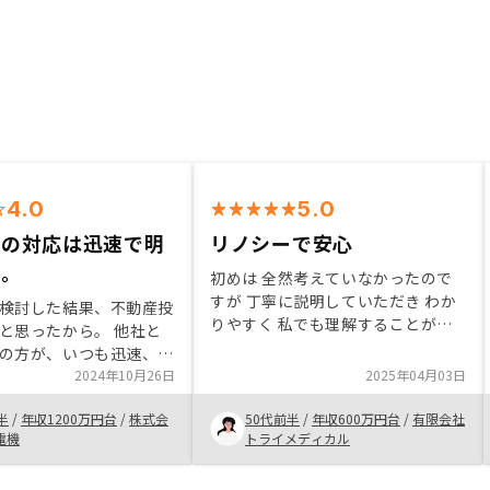
4.0
5.0
への対応は迅速で明
リノシーで安心
た。
初めは 全然考えていなかったので
すが 丁寧に説明していただき わか
検討した結果、不動産投
りやすく 私でも理解することがで
と思ったから。 他社と
きたので、ローンが通るのか まず
の方が、いつも迅速、丁
は一度チャレンジしてもいいかなと
、好感と信用が持てたこ
2024年10月26日
2025年04月03日
思った 自分の社会的な価値をみて
となりました。 まだ確
いただき、信用を利用してみようと
半
/
年収1200万円台
/
株式会
50代前半
/
年収600万円台
/
有限会社
たことがないので、収支
思いました。これからもよろしくお
電機
トライメディカル
りプラスになるのであれ
願いします
にもお勧めできると思い