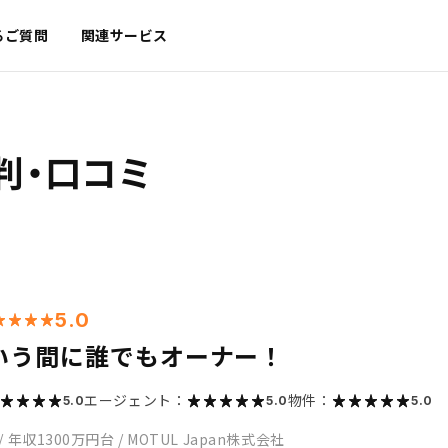
るご質問
関連サービス
判・口コミ
5.0
いう間に誰でもオーナー！
エージェント：
物件：
5.0
5.0
5.0
/
年収1300万円台
/
MOTUL Japan株式会社