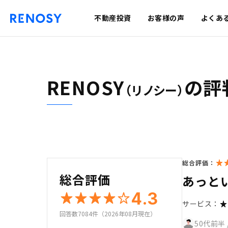
不動産投資
お客様の声
よくあ
RENOSY
の評
（リノシー）
総合評価：
総合評価
あっと
4.3
サービス：
回答数7084件（2026年08月現在）
50代前半