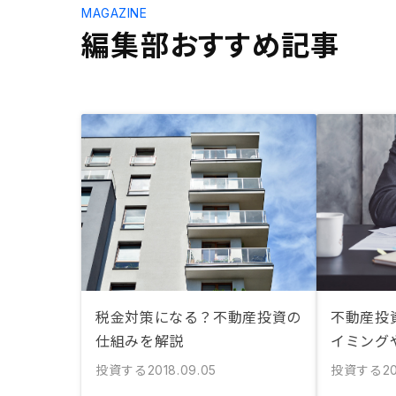
MAGAZINE
編集部おすすめ記事
税金対策になる？不動産投資の
不動産投
仕組みを解説
イミング
投資する
投資する
2018.09.05
20