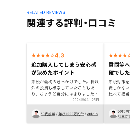
RELATED REVIEWS
関連する評判・口コミ
4.3
追加購入してしまう安心感
質問等
が決めたポイント
確でし
節税が最初のきっかけでした。株以
節税対策を
外の投資も模索していたこともあ
資しかない
り、ちょうど自分にはまりました。
比べて担当
若干物件価格が高めに感じるところ
2024年04月25日
寧な案内に
もありますが、物件購入に関わるほ
とが決めて
50代前
ぼ全てサポートしてもらえるだけで
定申告をし
50代前半
/
年収1000万円台
/
Autoliv
社三菱
なくローン側のサポートもとても手
が明確にな
厚くさらに確定申告のサポートもし
ば、他所様