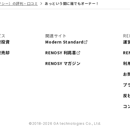
リノシー）の評判・口コミ
あっという間に誰でもオーナー！
ビス
関連サイト
RE
産投資
Modern Standard
運
産売却
RENOSY 利諾喜
RE
RENOSY マガジン
利
お
プ
反
コ
©︎2018-2026 GA technologies Co., Ltd.