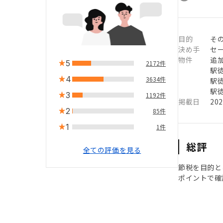
目的
そ
決め手
セ
物件
追
5
2172件
駅徒
4
3634件
駅徒
駅徒
3
1192件
掲載日
20
2
85件
1
1件
総評
全ての評価を見る
節税を目的と
ポイントで確