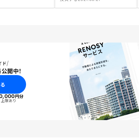
イド
料公開中！
みる
0,000
円分
・上限あり