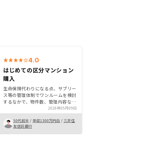
4.0
はじめての区分マンション
購入
生命保険代わりになる点、サブリー
ス等の管理体制でワンルームを検討
するなかで、物件数、管理内容など
他社を上回っていたこと 紹介者へ
2026年05月09日
もアマギフ等の紹介メリットがある
50代前半
/
年収1300万円台
/
三井住
ことは知人なども紹介しやすくなる
友信託銀行
物件選定はエリアと環境