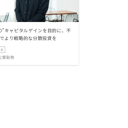
の”キャピタルゲインを目的に、不
でより戦略的な分散投資を
ータ
IT企業勤務