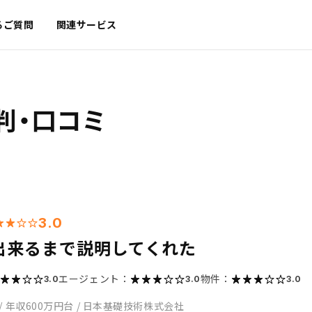
るご質問
関連サービス
判・口コミ
3.0
出来るまで説明してくれた
エージェント：
物件：
3.0
3.0
3.0
/
年収600万円台
/
日本基礎技術株式会社