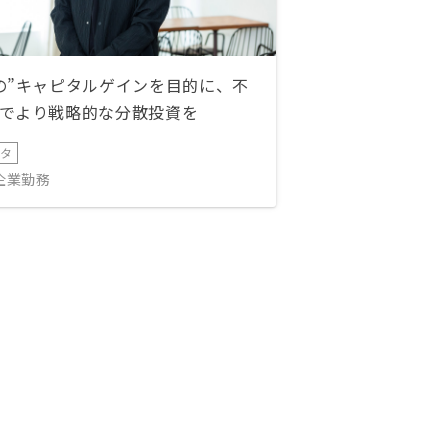
の”キャピタルゲインを目的に、不
でより戦略的な分散投資を
ータ
IT企業勤務