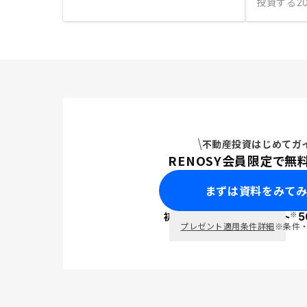
投資する
20
不動産投資はじめてガ
RENOSY会員限定で無
まずは資料をみて
※
初回面談で
ポイント
5
PayPay
プレゼント適用条件詳細
※条件