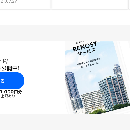
21.07.27
イド
料公開中！
みる
0,000
円分
・上限あり