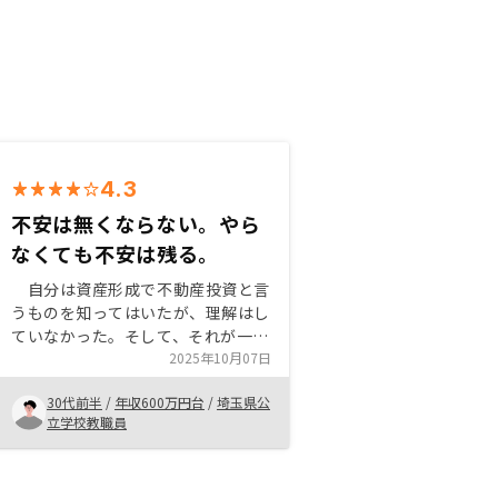
4.3
不安は無くならない。やら
なくても不安は残る。
自分は資産形成で不動産投資と言
うものを知ってはいたが、理解はし
ていなかった。そして、それが一部
の職についている人のみができると
2025年10月07日
思っていた。担当者と話をしていく
30代前半
/
年収600万円台
/
埼玉県公
中で、疑問や不安がクリアになって
立学校教職員
ゆき、自分の中では今後の資産形成
をしていく中でリスクを取ってでも
やるべきだと感じ、今回リノシーさ