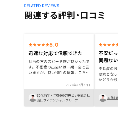
RELATED REVIEWS
関連する評判・口コミ
5.0
迅速な対応で信頼できた
不安だ
問題な
担当の方のスピード感が良かったで
す。不動産の出会いは一期一会と言
不動産の投
いますが、良い物件の情報、こちら
要素となっ
の疑問点等迅速に対応してくれまし
かどうか検
た。今のところ、特に不便は感じて
2020年07月27日
もまあまあ
いません。
踏み切った
30代前半
/
年収600万円台
/
株式会社
時、価格割
30代前
山口フィナンシャルグループ
バック、ギ
い。