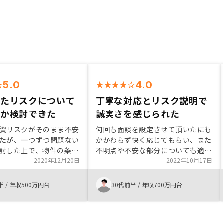
5.0
4.0
ったリスクについて
丁寧な対応とリスク説明で
いか検討できた
誠実さを感じられた
資リスクがそのまま不安
何回も面談を設定させて頂いたにも
たが、一つずつ問題ない
かかわらず快く応じてもらい、また
討した上で、物件の条件
不明点や不安な部分についても適切
良かったことから購入に
2020年12月20日
に答えて頂くなど、対応が非常に良
2022年10月17日
。株主優待制度で成約
かった。無理な売り込みもなく、非
引(もしくはキャッシュ
常に気持ち良く話を伺うことができ
半
/
年収500万円台
30代前半
/
年収700万円台
フト券など)があるとい
た。不動産投資自体はほぼ知識がな
い状態だったが、説明を受けて行く
中で大変勉強にもなり、良い機会で