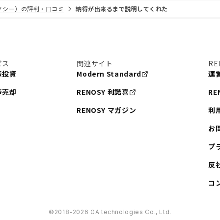
リノシー）の評判・口コミ
納得が出来るまで説明してくれた
ビス
関連サイト
RE
産投資
Modern Standard
運
産売却
RENOSY 利諾喜
RE
RENOSY マガジン
利
お
プ
反
コ
©︎2018-2026 GA technologies Co., Ltd.