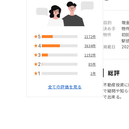
目的
現
決め手
物
物件
初
5
2172件
駅徒
4
3634件
掲載日
20
3
1192件
2
85件
総評
1
1件
不動産投資に
全ての評価を見る
で疑問や知ら
で出来る。