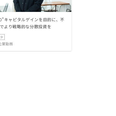
の”キャピタルゲインを目的に、不
でより戦略的な分散投資を
ータ
IT企業勤務