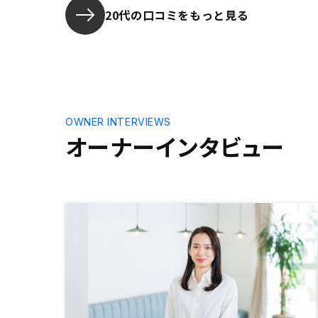
心意気を感じました。 営業担当の
なかなか直
20代の口コミをもっと見る
方もそれらの強みをシンプルに説明
しいことが
してくださり、一方で私の疑問には
少し工夫が
丁寧に答えてくださいました。長い
お付き合いになる中で、信用できる
企業に出会えたことを幸運に思いま
す。
OWNER INTERVIEWS
オーナーインタビュー