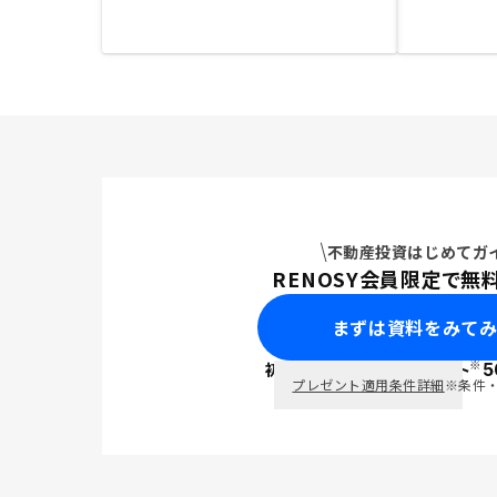
不動産投資はじめてガ
RENOSY会員限定で無
まずは資料をみて
※
初回面談で
ポイント
5
PayPay
プレゼント適用条件詳細
※条件