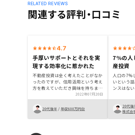
RELATED REVIEWS
関連する評判・口コミ
4.7
手厚いサポートとそれを実
7%の人
現する効率化に惹かれた
産投資
不動産投資は全く考えたことがなか
人口の7%
ったのですが、信用活用という考え
いという話
方を教えていただき興味を持ちまし
ンスはない
た。 直前に引っ越しを経験してい
2022年07月20日
ングや思っ
たこともあり、不動産業界のIT化が
てしまう方
20代後
イマイチ進行していないと感じてい
めしたい。
20代後半
/
年収600万円台
株式会
ました。RENOSYはただの不動産投
してマネー
資斡旋業者ではなく、自分たちでよ
にも良いス
り物件を効率的に運用していく基盤
と思う。割
を作るなど一気通貫でIT化を進める
る？との連