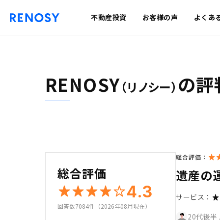
不動産投資
お客様の声
よくあ
RENOSY
の評
（リノシー）
総合評価：
総合評価
遺産の
4.3
サービス：
回答数7084件（2026年08月現在）
20代後半