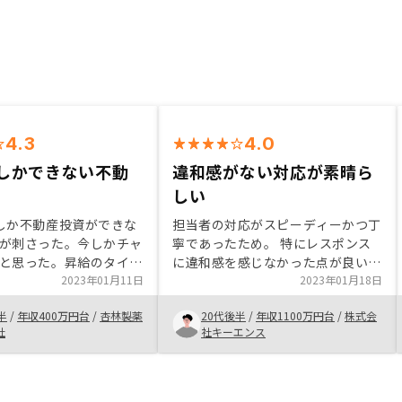
4.3
4.0
しかできない不動
違和感がない対応が素晴ら
しい
しか不動産投資ができな
担当者の対応がスピーディーかつ丁
が刺さった。今しかチャ
寧であったため。 特にレスポンス
と思った。昇給のタイミ
に違和感を感じなかった点が良いと
たより普段の給料を使っ
2023年01月11日
感じた。 また、リスクに対するサ
2023年01月18日
に関してはかなりおすす
ポート体制が整っている点も決めた
半
/
年収400万円台
/
杏林製薬
20代後半
/
年収1100万円台
/
株式会
年金対策や金利対策、そ
理由の一つ。 しいて言うなら過去
社
社キーエンス
リテラシーを高めるため
の周辺地価変動推移やその物件の過
タートダッシュが切れた
去情報と未来予測分析資料などがあ
といきなりこの日空いて
るとより信頼が生まれるかなと感じ
絡が来ることがあったが
ました。