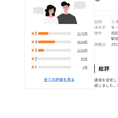
目的
リ
決め手
セ
物件
初
5
2172件
駅徒
4
3634件
掲載日
20
3
1192件
2
85件
1
総評
1件
全ての評価を見る
遺産を安定し
感じました。