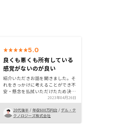
5.0
良くも悪くも所有している
感覚がないのが良い
紹介いただきお話を聞きました。そ
れをきっかけに考えることができ不
安・懸念を払拭いただけたため決断
しました。特にNEOプランが良く
2023年04月26日
も悪くも不動産を所有している感覚
20代後半
/
年収600万円台
/
デル・テ
がないのが私にあっておりました。
クノロジーズ株式会社
専業ではなく会社員が本業のためそ
ちらに時間をさくことができない点
もご理解の上ご提案いただけまし
た。