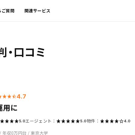
るご質問
関連サービス
判・口コミ
4.7
運用に
エージェント：
物件：
5.0
5.0
4.0
/
年収0万円台
/
東京大学