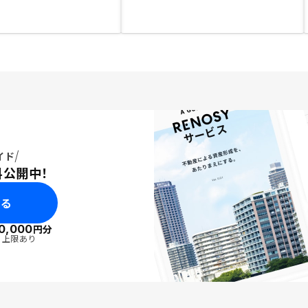
イド
料公開中！
みる
0,000
円分
・上限あり