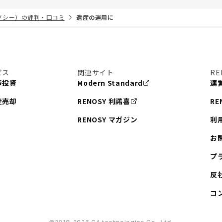
リノシー）の評判・口コミ
遺産の運用に
ビス
関連サイト
RE
産投資
Modern Standard
運
産売却
RENOSY 利諾喜
RE
RENOSY マガジン
利
お
プ
反
コ