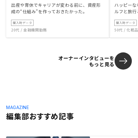
出産や育休でキャリアが変わる前に、資産形
ハッピーな
成の“仕組み”を作っておきたかった。
ルフと旅行
購入時データ
購入時データ
20代 / 金融機関勤務
50代 / 化
オーナーインタビューを
もっと見る
MAGAZINE
編集部おすすめ記事