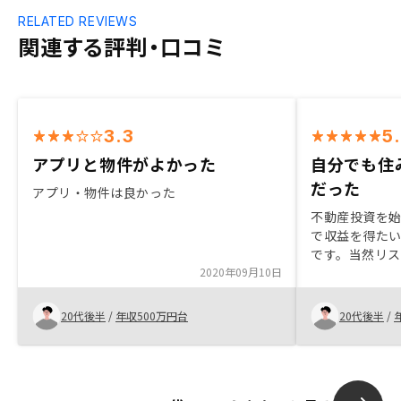
RELATED REVIEWS
関連する評判・口コミ
3.3
5
アプリと物件がよかった
自分でも住
だった
アプリ・物件は良かった
不動産投資を
で収益を得た
です。当然リ
2020年09月10日
が見つからな
える事が不安で
された物件は
20代後半
/
年収500万円台
20代後半
/
な物件であっ
れました。不
して資産を増
です。reno