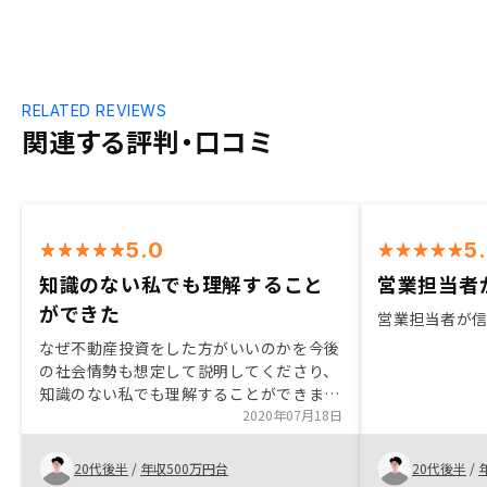
RELATED REVIEWS
関連する評判・口コミ
5.0
5
知識のない私でも理解すること
営業担当者
ができた
営業担当者が
なぜ不動産投資をした方がいいのかを今後
の社会情勢も想定して説明してくださり、
知識のない私でも理解することができまし
た。 また常にこちらの不安点を聞いてく
2020年07月18日
ださったこと、会社として大きく成長中と
いうことからも安心して任せようと思いま
20代後半
/
年収500万円台
20代後半
/
した。