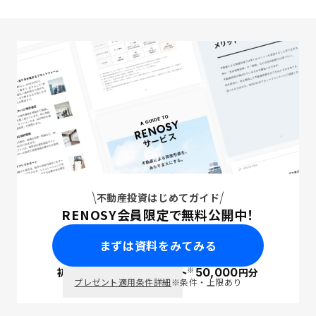
不動産投資はじめてガイド
RENOSY会員限定で無料公開中！
まずは資料をみてみる
※
初回面談で
ポイント
50,000
円分
PayPay
プレゼント適用条件詳細
※条件・上限あり