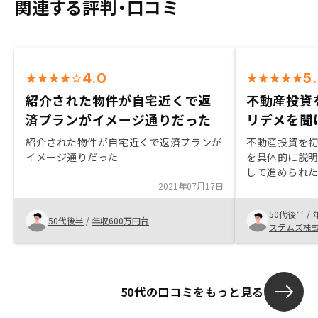
関連する評判・口コミ
4.0
5
紹介された物件が自宅近くで返
不動産投資
済プランがイメージ通りだった
リデメを聞
紹介された物件が自宅近くで返済プランが
不動産投資を
イメージ通りだった
を具体的に説
して進められた
2021年07月17日
物件のメリッ
納得感を感じた
50代後半
/
不安だったが
50代後半
/
年収600万円台
ステムズ株
物件の過去の
た。自身で調
い気がしたが
の状況を知り
50代の口コミをもっと見る