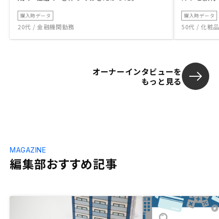
購入時データ
購入時データ
20代 / 金融機関勤務
50代 / 化
オーナーインタビューを
もっと見る
MAGAZINE
編集部おすすめ記事