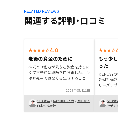
RELATED REVIEWS
関連する評判・口コミ
4.0
老後の資金のために
もう少
った
株式とは動きが異なる資産を持ちた
くて不動産に興味を持ちました。今
RENOS
は死ぬ事ではなく長生きすることが
管理も信頼
リスクになっているので、ある程度
リーズナブ
安定して収入が見込める不動産投資
2023年05月11日
とないので
で、将来の老人ホーム代の足しにし
を沢山入れ
ようと思いました。アプリからの連
50代後半
/
年収800万円台
/
景旺電子
50代後
産投資を始
絡だけでなく同様の内容をメールし
日本株式会社
社デン
が必要だが
てほしい。
けでなく色