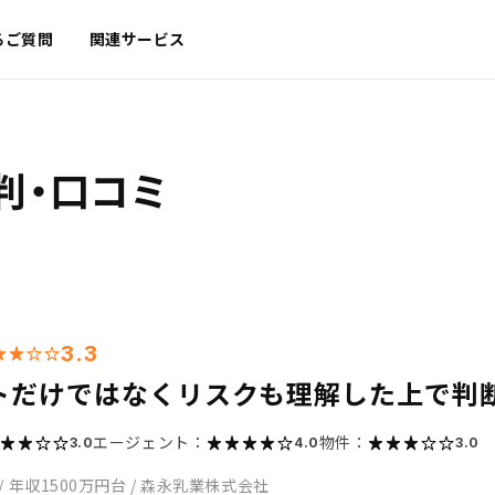
るご質問
関連サービス
判・口コミ
3.3
トだけではなくリスクも理解した上で判
エージェント：
物件：
3.0
4.0
3.0
/
年収1500万円台
/
森永乳業株式会社