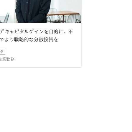
の”キャピタルゲインを目的に、不
でより戦略的な分散投資を
ータ
IT企業勤務