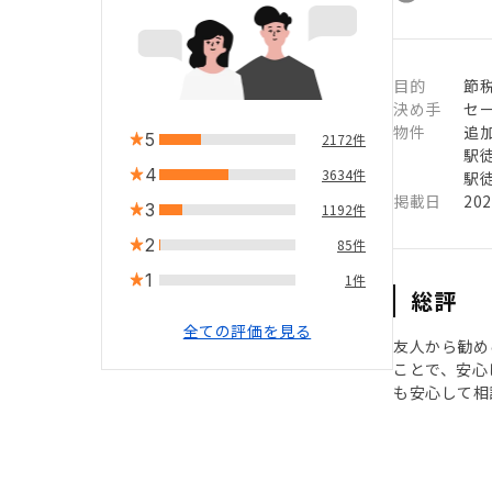
目的
節
決め手
セ
物件
追
5
2172件
駅徒
4
3634件
駅徒
掲載日
20
3
1192件
2
85件
1
1件
総評
全ての評価を見る
友人から勧め
ことで、安心
も安心して相