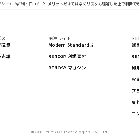
リノシー）の評判・口コミ
メリットだけではなくリスクも理解した上で判断で
ビス
関連サイト
RE
産投資
Modern Standard
運
産売却
RENOSY 利諾喜
RE
RENOSY マガジン
利
お
プ
反
コ
©︎2018-2026 GA technologies Co., Ltd.