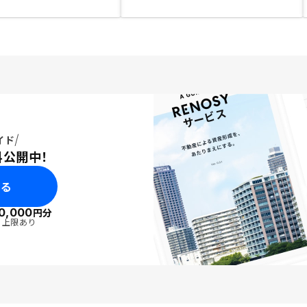
イド
料公開中！
みる
0,000
円分
・上限あり