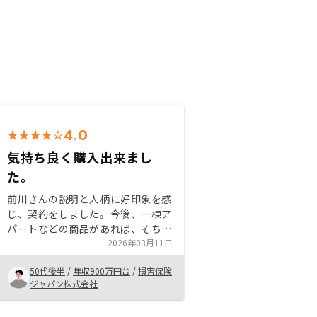
4.0
気持ち良く購入出来まし
た。
前川さんの説明と人柄に好印象を感
じ、契約をしました。今後、一棟ア
パートなどの商品があれば、そちら
の方も検討をしていきたいと思って
2026年03月11日
います。契約後の書類のやりとりな
50代後半
/
年収900万円台
/
損害保険
どは、時折担当者間の連携不足を感
ジャパン株式会社
じる部分もあったので、改善出来れ
ばより気持ち良く契約を進めれるか