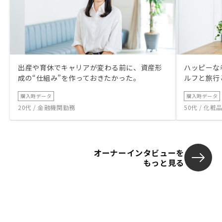
出産や育休でキャリアが変わる前に、資産形
ハッピーな
成の“仕組み”を作っておきたかった。
ルフと旅行
購入時データ
購入時データ
20代 / 金融機関勤務
50代 / 化
オーナーインタビューを
もっと見る