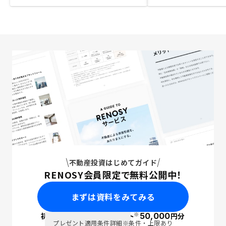
不動産投資はじめてガイド
RENOSY会員限定で無料公開中！
まずは資料をみてみる
※
初回面談で
ポイント
50,000
円分
PayPay
プレゼント適用条件詳細
※条件・上限あり