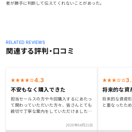
者が勝手に判断して伝えてくれないことがあった。
RELATED REVIEWS
関連する評判・口コミ
4.3
3
不安もなく購入できた
将来的な資
担当セールスの方や今回購入するにあたっ
将来的な資産
て関わっていただいた方々、皆さんとても
と重なったた
親切で丁寧な案内をしていただけました。
またメリット・デメリットを確りと説明し
ていただけましたので特に不安もなく今回
2020年04月21日
購入する事ができました。