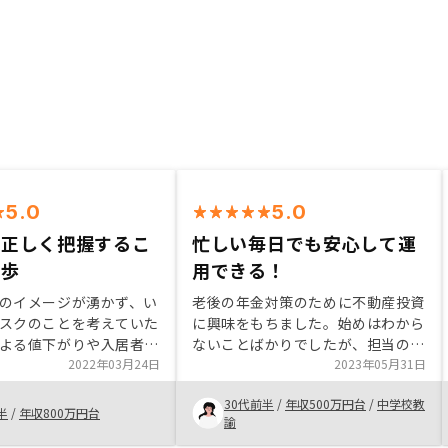
5.0
5.0
を正しく把握するこ
忙しい毎日でも安心して運
一歩
用できる！
のイメージが湧かず、い
老後の年金対策のために不動産投資
スクのことを考えていた
に興味をもちました。始めはわから
よる値下がりや入居者が
ないことばかりでしたが、担当の方
どのリスクは大きくな
2022年03月24日
がとても丁寧に説明してくれて安心
2023年05月31日
ランで一定カバーできる
できました。リスクまで把握できた
30代前半
/
年収500万円台
/
中学校教
タを元に知ることができ
ことや、税金対策にもなることがわ
半
/
年収800万円台
諭
った。 もちろんリスク
かってよりやってみようと思いまし