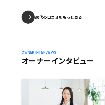
められており、数値も公な情報を元
はゼロでは
にしていたので個人的には信頼でき
トフォリオ
ました。 ・エージェントの方も購
ゃないかと
入しているか 他のエージェントの
30代の口コミをもっと見る
方も購入されているとのことでした
ので、一つの安心材料になりまし
た。契約に必要な書類一覧などが事
前にわかると良かったと思います。
ベルフェイスでのスライド説明は相
手の顔が見えない中実施するため、
相手の理解度を簡単でいいので、確
OWNER INTERVIEWS
認しながら説明頂けると良かったか
オーナーインタビュー
と思います。