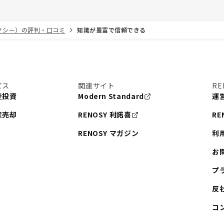
リノシー）の評判・口コミ
知識が豊富で信頼できる
ビス
関連サイト
RE
産投資
Modern Standard
運
産売却
RENOSY 利諾喜
RE
RENOSY マガジン
利
お
プ
反
コ