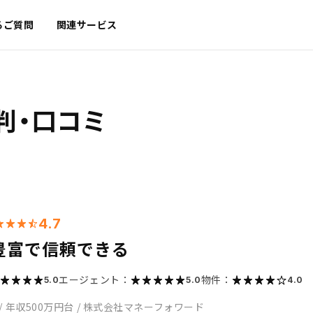
るご質問
関連サービス
判・口コミ
4.7
豊富で信頼できる
エージェント：
物件：
5.0
5.0
4.0
/
年収500万円台
/
株式会社マネーフォワード