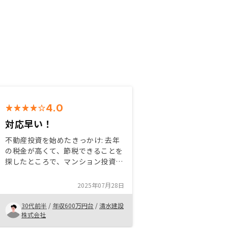
4.0
対応早い！
不動産投資を始めたきっかけ: 去年
の税金が高くて、節税できることを
探したところで、マンション投資も
一つの方法です。また、今後家賃収
入で生活できること。早めに引退で
2025年07月28日
きることなど 購入理由:物件値段、
金利が自分が負担できるです。
30代前半
/
年収600万円台
/
清水建設
株式会社