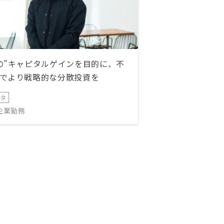
の”キャピタルゲインを目的に、不
でより戦略的な分散投資を
ータ
IT企業勤務