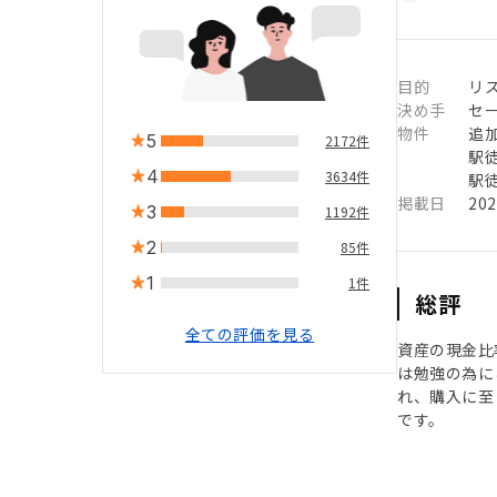
目的
リ
決め手
セ
物件
追
5
2172件
駅徒
4
3634件
駅徒
掲載日
20
3
1192件
2
85件
1
1件
総評
全ての評価を見る
資産の現金比
は勉強の為に
れ、購入に至
です。