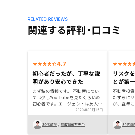
RELATED REVIEWS
関連する評判・口コミ
4.7
初心者だったが、丁寧な説
リスク
明があり安心できた
とが第
まず私の情報です。 不動産につい
不動産投資
ては少しYou Tubeを見たくらいの
たずらにリ
初心者です。エージェントは友人で
が、経年に
した。 以上の前提条件を踏まえて
2020年09月16日
つかないな
読んで下さい。 ・不動産の不安な
く、管理プ
点について 初心者が思いつく様な
ことをデー
30代前半
/
年収600万円台
30代前
不安点は分かりやすくスライドに纏
たのがよか