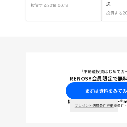
決
投資する
2018.06.18
投資する
20
不動産投資はじめてガ
RENOSY会員限定で無
まずは資料をみて
※
初回面談で
ポイント
5
PayPay
プレゼント適用条件詳細
※条件