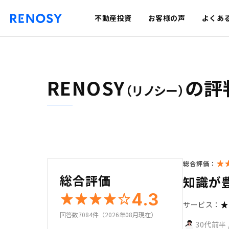
不動産投資
お客様の声
よくあ
RENOSY
の評
（リノシー）
総合評価：
総合評価
知識が
4.3
サービス：
回答数7084件（2026年08月現在）
30代前半