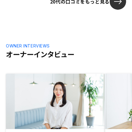
20代の口コミをもっと見る
アプリに関し
十分できてい
使いやすいと
感じており、
る程度の収入
常に良いサー
不動産のオプ
ョンがあれば
OWNER INTERVIEWS
一棟物か戸建な
オーナーインタビュー
CFがプラスに
ばより良いと