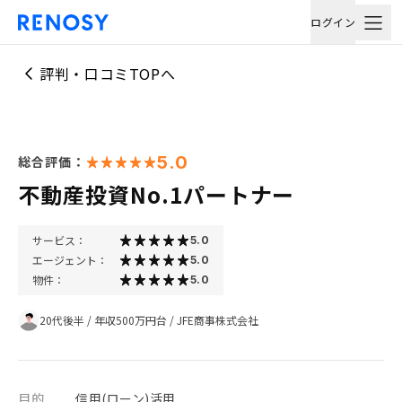
ログイン
評判・口コミTOPへ
5.0
総合評価：
不動産投資No.1パートナー
サービス：
5.0
エージェント：
5.0
物件：
5.0
20代後半
/
年収500万円台
/
JFE商事株式会社
目的
信用(ローン)活用