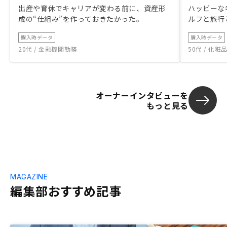
出産や育休でキャリアが変わる前に、資産形
ハッピーな
成の“仕組み”を作っておきたかった。
ルフと旅行
購入時データ
購入時データ
20代 / 金融機関勤務
50代 / 化
オーナーインタビューを
もっと見る
MAGAZINE
編集部おすすめ記事