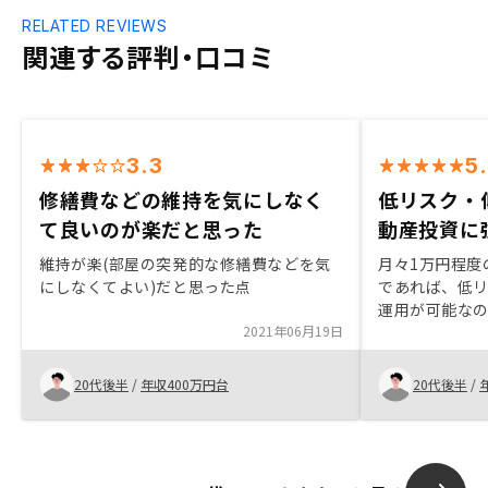
RELATED REVIEWS
関連する評判・口コミ
3.3
5
修繕費などの維持を気にしなく
低リスク・
て良いのが楽だと思った
動産投資に
維持が楽(部屋の突発的な修繕費などを気
月々1万円程度
にしなくてよい)だと思った点
であれば、低
運用が可能な
2021年06月19日
契約までの流
ったため、細
に不動産取得
20代後半
/
年収400万円台
20代後半
/
と感じる。 特
しては非常に
る最大リスク
でカバーでき