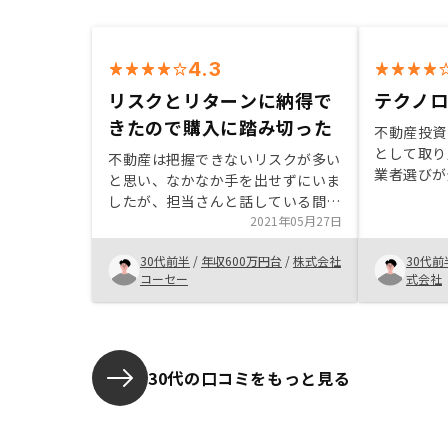
4.3
リスクとリターンに納得で
テクノ
きたので購入に踏み切った
不動産投資
として取り
不動産は把握できないリスクが多い
業者選びが
と思い、なかなか手を出せずにいま
崎フロンタ
したが、担当さんと話している間に
RENOS
リスクとリターンの全容が何となく
2021年05月27日
てみると、
見えてきました。最終的にこの位の
抽出やサポ
30代前半
/
年収600万円台
/
株式会社
30代前
リスクであれば取ることが出来ると
がわかり、
コーセー
式会社
納得出来たのでRENOSYに決めまし
としての将
た。
た。マスタ
借地借家法
側からのキ
30代の口コミをもっと見る
く、不安も
も含め、よ
作っていっ