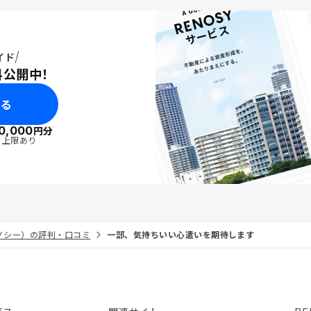
イド
料公開中！
みる
0,000
円分
・上限あり
リノシー）の評判・口コミ
一部、気持ちいい心遣いを期待します