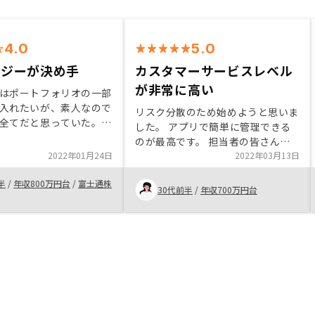
4.0
5.0
ロジーが決め手
カスタマーサービスレベル
が非常に高い
はポートフォリオの一部
入れたいが、素人なので
リスク分散のため始めようと思いま
全てだと思っていた。川
した。 アプリで簡単に管理できる
ーレのスポンサーとして
のが最高です。 担当者の皆さんは
Yを知り、詳しい説明を聞い
2022年01月24日
RENOSYのサービスを信じているの
2022年03月13日
テクノロジーによる物件
が伝わったため、信頼できました。
ートに注力していること
半
/
年収800万円台
/
富士通株
初心者でもとてもわかり易い説明か
30代前半
/
年収700万円台
ビジョンに共感し、会社
と思います。
来性も期待できると感じ
ープランを契約したが、
により契約上はRENOSY
ャンセルなどに制限がな
感じる。ロビイングなど
り安心できるスキームを
てほしい。