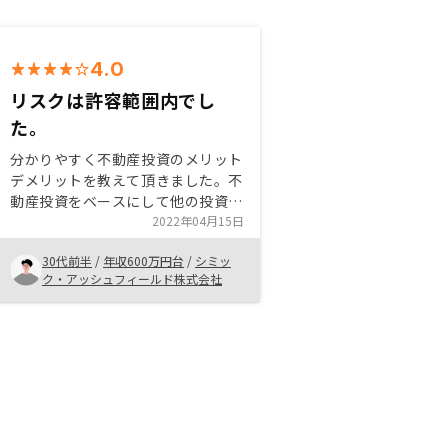
4.0
リスクは許容範囲内でし
た。
分かりやすく不動産投資のメリット
デメリットを教えて頂きました。不
動産投資をベースにして他の投資を
するということにメリットを感じま
2022年04月15日
した。地震や火災、事故等について
30代前半
/
年収600万円台
/
シミッ
も漠然とした不安がありましたが、
ク・アッシュフィールド株式会社
そちらも払拭して頂けたと思いま
す。購入した後、実際にどのタイミ
ングでどの費用が掛かるか、いつの
源泉徴収票が必要なのかなどをより
具体的に教えてもらえるとより良か
ったかと思います。