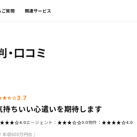
るご質問
関連サービス
判・口コミ
3.7
気持ちいい心遣いを期待します
エージェント：
物件：
4.0
3.0
4.0
/
年収600万円台
/