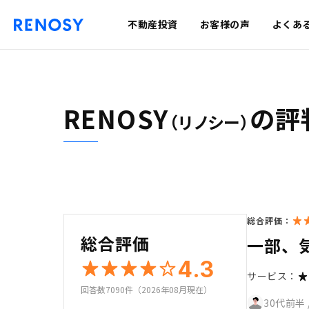
不動産投資
お客様の声
よくあ
RENOSY
の評
（リノシー）
総合評価：
総合評価
一部、
4.3
サービス：
回答数7090件（2026年08月現在）
30代前半