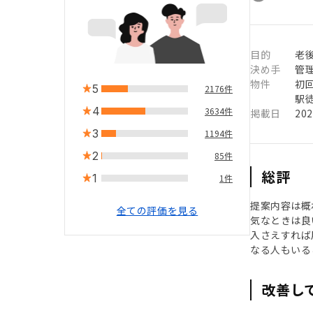
目的
老
決め手
管
物件
初
5
2176件
駅徒
4
3634件
掲載日
20
3
1194件
2
85件
総評
1
1件
提案内容は概
全ての評価を見る
気なときは良
入さえすれば
なる人もいる
改善し